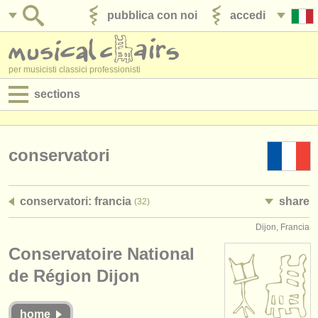
pubblica con noi
accedi
per musicisti classici professionisti
sections
annunci:
jobs - spettacolo
conservatori
jobs - insegnamento
conservatori: francia
share
(32)
jobs - amministrazione
Dijon, Francia
degree courses
Conservatoire National
corsi
de Région Dijon
concorsi/
premi
home