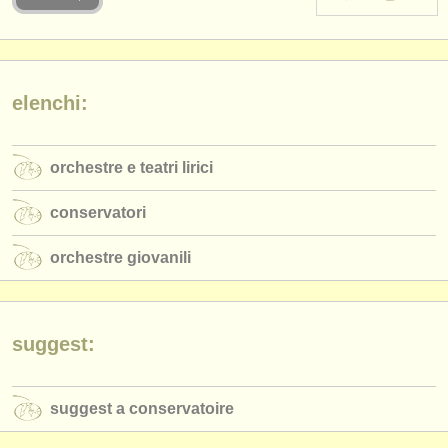
strumenti in vendita
strumenti rubati
elenchi:
elenchi:
orchestre e teatri lirici
orchestre e teatri lirici
conservatori
conservatori
orchestre giovanili
orchestre giovanili
musicalchairs:
riguardo musicalchairs
contattaci
suggest:
rss feeds
suggest a conservatoire
notizie di musica classica