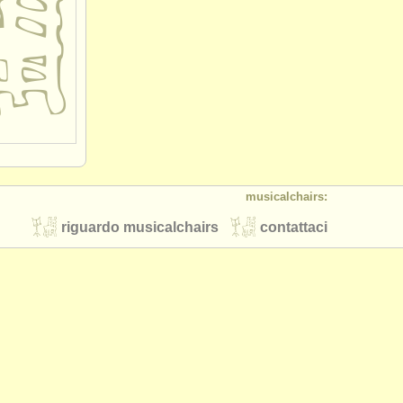
musicalchairs:
riguardo musicalchairs
contattaci