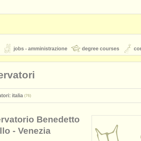
jobs - amministrazione
degree courses
cor
rvatori
orchestre giovanili
ori: italia
(76)
rss feeds
notizie di musica classica
rvatorio Benedetto
TS
ATS
faq
accedi
lo - Venezia