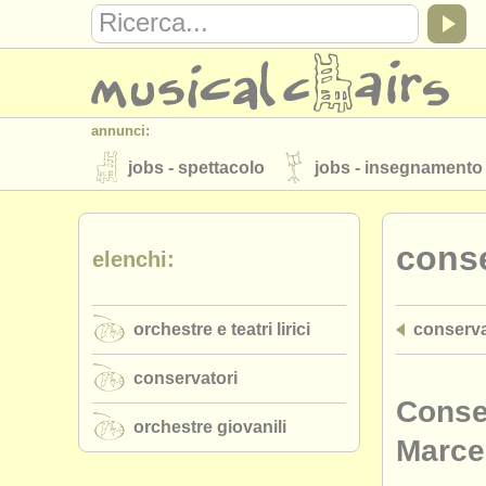
annunci:
jobs - spettacolo
jobs - insegnamento
strumenti in vendita
strumenti rubati
conse
elenchi:
elenchi:
orchestre e teatri lirici
conservatori
orchestre e teatri lirici
conservat
musicalchairs:
riguardo musicalchairs
contattaci
conservatori
editori:
Conse
orchestre giovanili
pubblica con noi
find out about our
A
Marcel