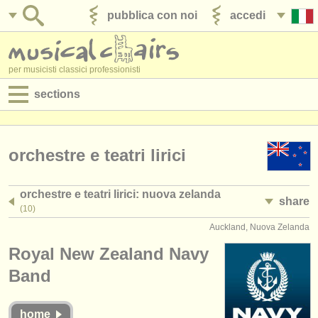
pubblica con noi
accedi
per musicisti classici professionisti
sections
annunci:
jobs - spettacolo
orchestre e teatri lirici
jobs - insegnamento
orchestre e teatri lirici: nuova zelanda
share
jobs - amministrazione
(10)
Auckland, Nuova Zelanda
degree courses
Royal New Zealand Navy
corsi
Band
concorsi/
premi
home