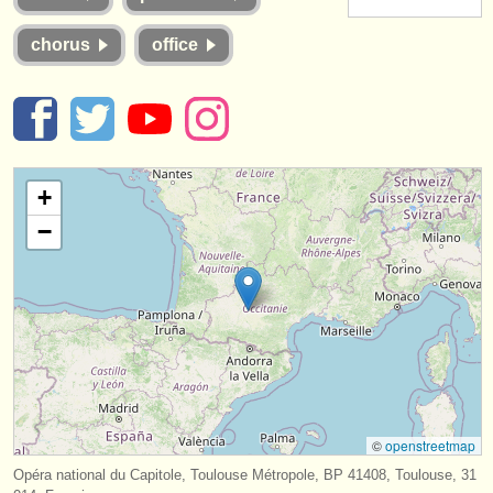
strumenti in vendita
chorus
office
strumenti rubati
elenchi:
orchestre e teatri lirici
+
conservatori
−
orchestre giovanili
musicalchairs:
riguardo musicalchairs
contattaci
rss feeds
©
openstreetmap
notizie di musica classica
Opéra national du Capitole, Toulouse Métropole, BP 41408, Toulouse, 31