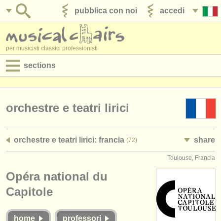
pubblica con noi
accedi
per musicisti classici professionisti
sections
annunci:
jobs - spettacolo
orchestre e teatri lirici
jobs - insegnamento
orchestre e teatri lirici: francia
share
(72)
jobs - amministrazione
Toulouse, Francia
degree courses
Opéra national du
corsi
Capitole
concorsi/
premi
home
professori