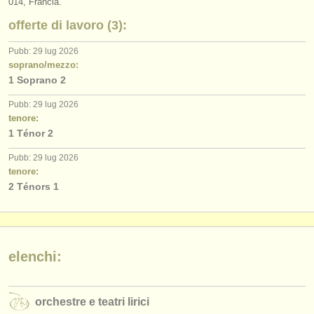
014, Francia.
editori:
offerte di lavoro (3):
pubblica con noi
Pubb: 29 lug 2026
find out about our
ATS
soprano/mezzo:
1 Soprano 2
ATS
faq
Pubb: 29 lug 2026
tenore:
accedi
1 Ténor 2
Pubb: 29 lug 2026
tenore:
2 Ténors 1
elenchi:
orchestre e teatri lirici