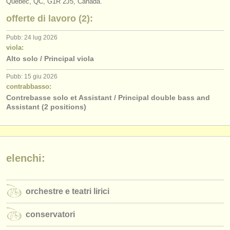
Québec, QC, G1R 2J5, Canada.
editori:
offerte di lavoro (2):
pubblica con noi
Pubb: 24 lug 2026
find out about our
ATS
viola:
Alto solo / Principal viola
ATS
faq
Pubb: 15 giu 2026
contrabbasso:
accedi
Contrebasse solo et Assistant / Principal double bass and
Assistant (2 positions)
elenchi:
orchestre e teatri lirici
conservatori