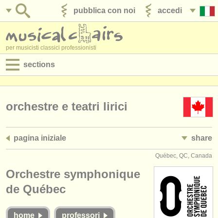
pubblica con noi
accedi
per musicisti classici professionisti
sections
annunci:
jobs - spettacolo
orchestre e teatri lirici
jobs - insegnamento
pagina iniziale
share
jobs - amministrazione
Québec, QC, Canada
degree courses
Orchestre symphonique
corsi
de Québec
concorsi/
premi
home
professori