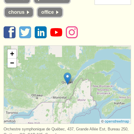
strumenti in vendita
chorus
office
strumenti rubati
elenchi:
orchestre e teatri lirici
+
conservatori
−
orchestre giovanili
musicalchairs:
riguardo musicalchairs
contattaci
rss feeds
©
openstreetmap
notizie di musica classica
Orchestre symphonique de Québec, 437, Grande Allée Est, Bureau 250,