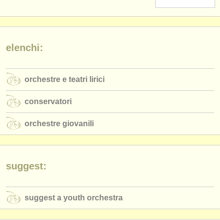
strumenti in vendita
strumenti rubati
elenchi:
elenchi:
orchestre e teatri lirici
orchestre e teatri lirici
conservatori
conservatori
orchestre giovanili
orchestre giovanili
musicalchairs:
riguardo musicalchairs
contattaci
suggest:
rss feeds
suggest a youth orchestra
notizie di musica classica