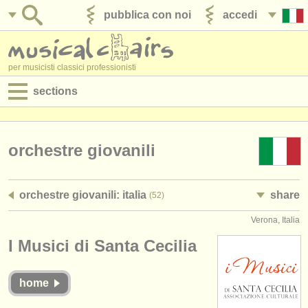
pubblica con noi
accedi
per musicisti classici professionisti
sections
annunci:
jobs - spettacolo
orchestre giovanili
jobs - insegnamento
orchestre giovanili: italia
share
(52)
jobs - amministrazione
Verona, Italia
degree courses
I Musici di Santa Cecilia
corsi
home
concorsi/
premi