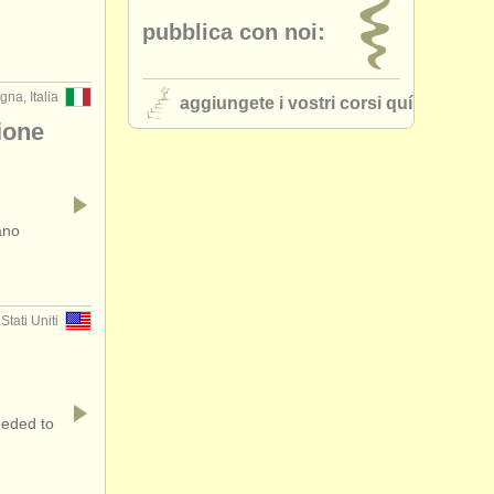
pubblica con noi:
gna, Italia
aggiungete i vostri corsi quí
ione
ano
Stati Uniti
eeded to