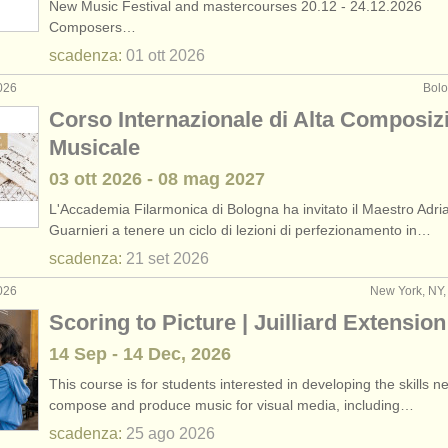
New Music Festival and mastercourses 20.12 - 24.12.2026
Composers…
remi: arrangiatore
(3)
scadenza:
01 ott
2026
026
Bolo
Corso Internazionale di Alta Composiz
Musicale
03 ott
2026
-
08 mag
2027
L'Accademia Filarmonica di Bologna ha invitato il Maestro Adri
Guarnieri a tenere un ciclo di lezioni di perfezionamento in…
scadenza:
21 set
2026
026
New York, NY, 
Scoring to Picture | Juilliard Extension
14 Sep - 14 Dec, 2026
This course is for students interested in developing the skills n
compose and produce music for visual media, including…
scadenza:
25 ago
2026