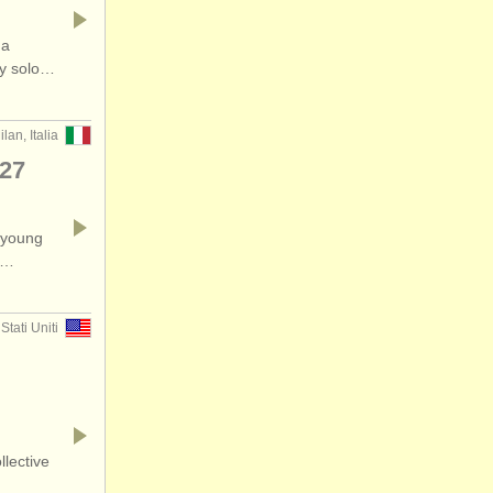
 a
ry solo…
ilan, Italia
27
 young
a…
Stati Uniti
lective