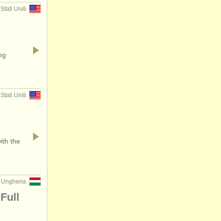
Stati Uniti
ng
Stati Uniti
ith the
 Ungheria
Full