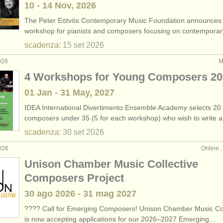
10 - 14 Nov, 2026
The Peter Eötvös Contemporary Music Foundation announces
workshop for pianists and composers focusing on contempora
scadenza:
15 set
2026
026
M
4 Workshops for Young Composers 20
01 Jan - 31 May, 2027
IDEA International Divertimento Ensemble Academy selects 20
composers under 35 (5 for each workshop) who wish to write 
scadenza:
30 set
2026
026
Online , 
Unison Chamber Music Collective
Composers Project
30 ago
2026
-
31 mag
2027
???? Call for Emerging Composers! Unison Chamber Music Col
is now accepting applications for our 2026–2027 Emerging…