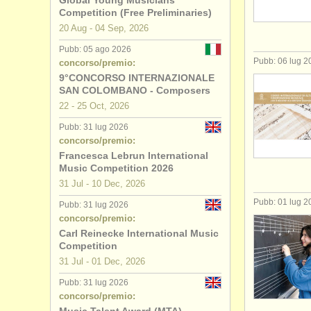
Global Young Musicians
Competition (Free Preliminaries)
concorsi/
p
20 Aug - 04 Sep, 2026
Pubb: 05 ago 2026
Pubb: 06 lug 2
concorso/premio:
9°CONCORSO INTERNAZIONALE
SAN COLOMBANO - Composers
22 - 25 Oct, 2026
Pubb: 31 lug 2026
concorso/premio:
Francesca Lebrun International
Music Competition 2026
31 Jul - 10 Dec, 2026
Pubb: 01 lug 2
Pubb: 31 lug 2026
concorso/premio:
Carl Reinecke International Music
Competition
31 Jul - 01 Dec, 2026
Pubb: 31 lug 2026
concorso/premio: