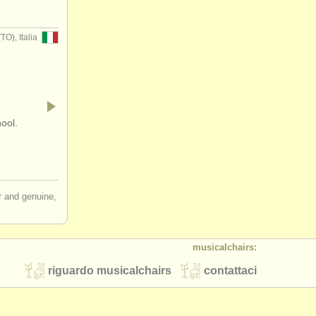
), Italia
hool.
ir and genuine,
musicalchairs:
riguardo musicalchairs
contattaci