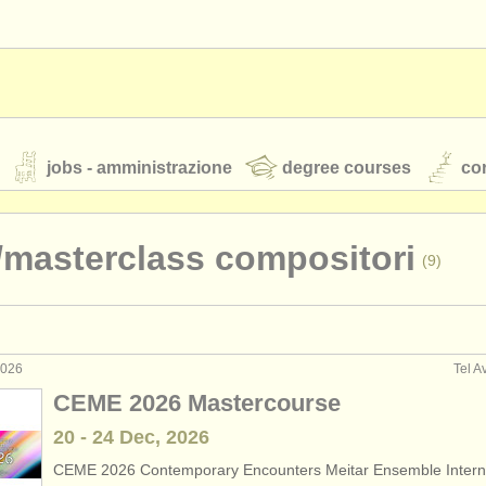
jobs - amministrazione
degree courses
cor
/
masterclass compositori
(9)
orchestre giovanili
rss feeds
notizie di musica classica
2026
Tel Av
egnamento: compositore
(2)
CEME 2026 Mastercourse
rses: compositore
(8)
20 - 24 Dec, 2026
TS
ATS
faq
accedi
CEME 2026 Contemporary Encounters Meitar Ensemble Interna
compositori
(56)