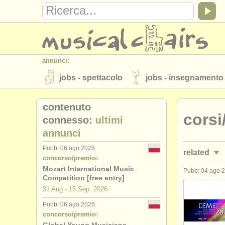
annunci:
jobs - spettacolo
jobs - insegnamento
strumenti in vendita
strumenti rubati
contenuto
corsi
elenchi:
connesso:
ultimi
annunci
orchestre e teatri lirici
conservatori
Pubb: 06 ago 2026
related
musicalchairs:
concorso/premio:
riguardo musicalchairs
contattaci
Mozart International Music
Pubb: 04 ago 
jobs - ins
Competition [free entry]
editori:
31 Aug - 15 Sep, 2026
degree cou
pubblica con noi
find out about our
A
Pubb: 06 ago 2026
concorso/premio:
concorso 