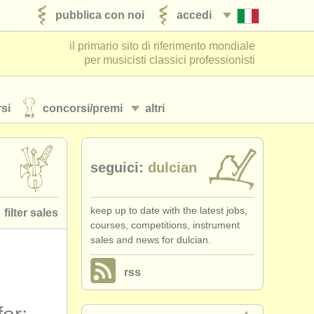
pubblica con noi
accedi
il primario sito di riferimento mondiale
per musicisti classici professionisti
si
concorsi/
premi
altri
seguici:
dulcian
keep up to date with the latest jobs,
filter sales
courses, competitions, instrument
sales and news for dulcian.
 family
(75)
rss
assoon
(54)
abassoon
(5)