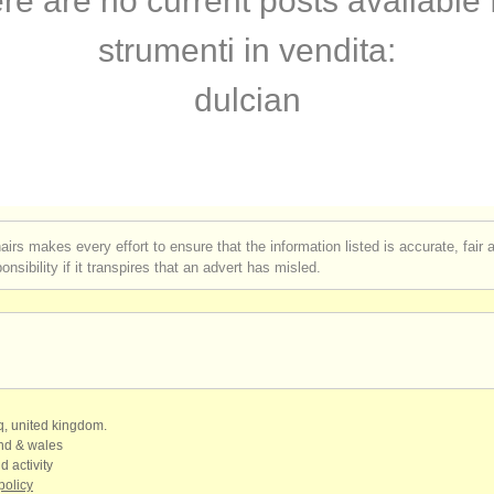
re are no current posts available 
urses: baroque bassoon
bassoon croo
(1)
strumenti in vendita:
agotto
classical
(5)
dulcian
vendita
baroque
(75)
arrito
bassoon reed making acc
(51)
basso
airs makes every effort to ensure that the information listed is accurate, fair
nsibility if it transpires that an advert has misled.
bassoon accessori
qq, united kingdom.
and & wales
d activity
policy