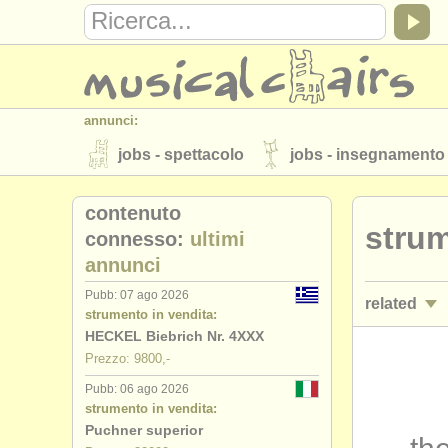
annunci:
jobs - spettacolo
jobs - insegnamento
strumenti in vendita
strumenti rubati
contenuto
strum
elenchi:
connesso:
ultimi
annunci
orchestre e teatri lirici
conservatori
Pubb: 07 ago 2026
related
musicalchairs:
strumento in vendita:
riguardo musicalchairs
contattaci
HECKEL Biebrich Nr. 4XXX
jobs - spet
Prezzo: 9800,-
editori:
Pubb: 06 ago 2026
corsi/
maste
pubblica con noi
find out about our
A
strumento in vendita:
Puchner superior
degree cou