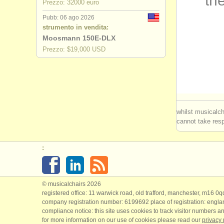
the
Prezzo: 32000 euro
degree co
Pubb: 06 ago 2026
strumento in vendita:
concorso f
Moosmann 150E-DLX
Prezzo: $19,000 USD
fagotto in 
fagotto sm
whilst musicalch
cannot take respo
:
© musicalchairs 2026
registered office: 11 warwick road, old trafford, manchester, m16 0
company registration number: ​6199692 place of registration: engl
compliance notice: ​this site uses cookies to track visitor numbers an
for more information on our use of cookies please read our
privacy 