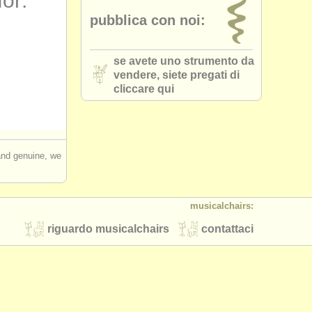
for:
pubblica con noi:
k /
bocal
(3)
 bassoon
(4)
se avete uno strumento da
vendere, siete pregati di
 bassoon
(1)
cliccare qui
essories
(3)
on reeds
(1)
 and genuine, we
es/
cases
(3)
musicalchairs:
other
(1)
riguardo musicalchairs
contattaci