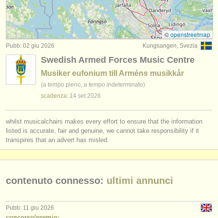
degree courses: baritone horn
(7)
strumenti in vendita
concorsi/
premi: eufonio
(2)
strumenti rubati
©
openstreetmap
Pubb: 02 giu 2026
Kungsangen, Svezia
strumenti rubati: eufonio
elenchi:
(2)
Swedish Armed Forces Music Centre
orchestre e teatri lirici
Musiker eufonium till Arméns musikkår
(a tempo pieno, a tempo indeterminato)
conservatori
scadenza:
14 set
2026
orchestre giovanili
whilst musicalchairs makes every effort to ensure that the information
musicalchairs:
listed is accurate, fair and genuine, we cannot take responsibility if it
transpires that an advert has misled.
riguardo musicalchairs
contattaci
contenuto connesso:
ultimi annunci
rss feeds
notizie di musica classica
Pubb: 11 giu 2026
concorso/premio: