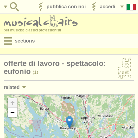
pubblica con noi
accedi
per musicisti classici professionisti
sections
annunci:
offerte di lavoro - spettacolo:
jobs - spettacolo
eufonio
(1)
jobs - insegnamento
related
jobs - amministrazione
corsi: eufonio
+
(2)
degree courses
−
corsi: baritone horn
(1)
corsi
degree courses: eufonio
(6)
concorsi/
premi