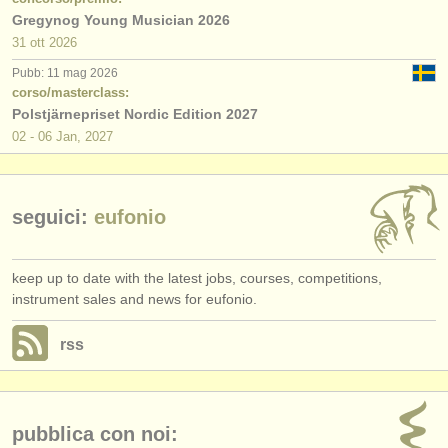
editori:
Gregynog Young Musician 2026
31 ott
2026
pubblica con noi
Pubb: 11 mag 2026
find out about our
ATS
corso/masterclass:
Polstjärnepriset Nordic Edition 2027
ATS
faq
02 - 06 Jan, 2027
accedi
seguici:
eufonio
keep up to date with the latest jobs, courses, competitions,
instrument sales and news for eufonio.
rss
pubblica con noi: