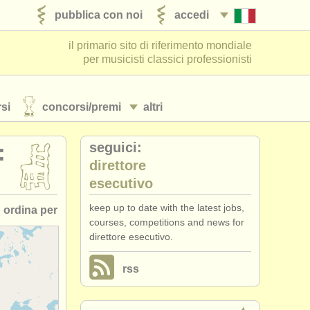
pubblica con noi
accedi
il primario sito di riferimento mondiale
per musicisti classici professionisti
si
concorsi/
premi
altri
seguici:
:
direttore
esecutivo
keep up to date with the latest jobs,
ordina per
courses, competitions and news for
direttore esecutivo.
 pubblicato
rss
•
scadenza
•
stato (a-z)