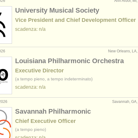
026
Ann Arbor, MI, 
University Musical Society
Vice President and Chief Development Officer
scadenza: n/a
026
New Orleans, LA, S
Louisiana Philharmonic Orchestra
Executive Director
(a tempo pieno, a tempo indeterminato)
scadenza: n/a
2026
Savannah, GA, S
Savannah Philharmonic
Chief Executive Officer
(a tempo pieno)
scadenza: n/a