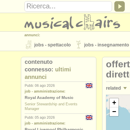
annunci:
jobs - spettacolo
jobs - insegnamento
strumenti in vendita
strumenti rubati
contenuto
offer
elenchi:
connesso:
ultimi
diret
annunci
orchestre e teatri lirici
conservatori
Pubb: 06 ago 2026
related
musicalchairs:
job - amministrazione:
riguardo musicalchairs
contattaci
Royal Academy of Music
jobs - ammi
+
Senior Stewardship and Events
editori:
Manager
−
jobs - amm
pubblica con noi
find out about our
A
Pubb: 05 ago 2026
job - amministrazione:
jobs - ammi
Royal Liverpool Philharmonic