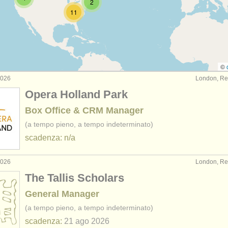
2
11
inistrazione: amministrazione accademica
(4)
nistrazione: uff. finanziario/
risorse umane/
it
(9)
inistrazione: comunitá/
educazione
(4)
©
2026
London, Re
nistrazione: bibliotecario/
archivista
(6)
Opera Holland Park
inistrazione: board member
(1)
Box Office & CRM Manager
(a tempo pieno, a tempo indeterminato)
scadenza: n/a
2026
London, Re
The Tallis Scholars
General Manager
(a tempo pieno, a tempo indeterminato)
scadenza:
21 ago
2026