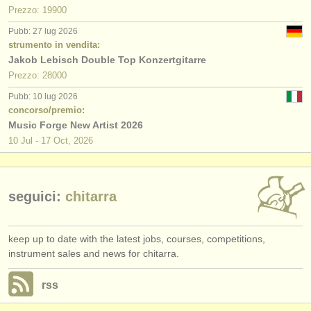
editori:
Prezzo: 19900
pubblica con noi
Pubb: 27 lug 2026
strumento in vendita:
Jakob Lebisch Double Top Konzertgitarre
find out about our
ATS
Prezzo: 28000
ATS
faq
Pubb: 10 lug 2026
concorso/premio:
accedi
Music Forge New Artist 2026
10 Jul - 17 Oct, 2026
seguici:
chitarra
keep up to date with the latest jobs, courses, competitions,
instrument sales and news for chitarra.
rss