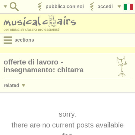
pubblica con noi
accedi
per musicisti classici professionisti
sections
annunci:
offerte di lavoro -
jobs - spettacolo
insegnamento: chitarra
jobs - insegnamento
related
jobs - amministrazione
corsi/
masterclass chitarra classica
(2)
degree courses
degree courses: chitarra
sorry,
(9)
corsi
there are no current posts available
degree courses: liuto
(1)
concorsi/
premi