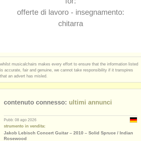
for:
degree courses: tiorba
(1)
strumenti in vendita
offerte di lavoro - insegnamento:
degree courses: early guitar
(1)
strumenti rubati
chitarra
concorso chitarra classica
elenchi:
(4)
orchestre e teatri lirici
chitarra in vendita
(7)
conservatori
chitarra classica smarrito
(180)
whilst musicalchairs makes every effort to ensure that the information listed
orchestre giovanili
is accurate, fair and genuine, we cannot take responsibility if it transpires
that an advert has misled.
musicalchairs:
riguardo musicalchairs
contenuto connesso:
ultimi annunci
contattaci
rss feeds
Pubb: 08 ago 2026
strumento in vendita:
Jakob Lebisch Concert Guitar – 2010 – Solid Spruce / Indian
notizie di musica classica
Rosewood