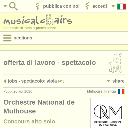
pubblica con noi
accedi
per musicisti classici professionisti
sections
annunci:
jobs - spettacolo
offerta di lavoro - spettacolo
jobs - insegnamento
jobs - spettacolo: viola
share
(45)
jobs - amministrazione
Pubb: 20 apr 2026
Mulhouse, Francia
degree courses
Orchestre National de
corsi
Mulhouse
Concours alto solo
concorsi/
premi