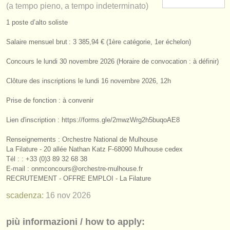
(a tempo pieno, a tempo indeterminato)
strumenti in vendita
1 poste d’alto soliste
strumenti rubati
Salaire mensuel brut : 3 385,94 € (1ère catégorie, 1er échelon)
elenchi:
Concours le lundi 30 novembre 2026 (Horaire de convocation : à définir)
orchestre e teatri lirici
Clôture des inscriptions le lundi 16 novembre 2026, 12h
conservatori
Prise de fonction : à convenir
orchestre giovanili
Lien d'inscription : https:/
/
forms.gle/
2mwzWrg2h5buqoAE8
musicalchairs:
Renseignements : Orchestre National de Mulhouse
riguardo musicalchairs
La Filature - 20 allée Nathan Katz F-68090 Mulhouse cedex
Tél : : +33 (0)3 89 32 68 38
E-mail : onmconcours@orchestre-mulhouse.fr
contattaci
RECRUTEMENT - OFFRE EMPLOI - La Filature
rss feeds
scadenza:
16 nov
2026
notizie di musica classica
più informazioni / how to apply: