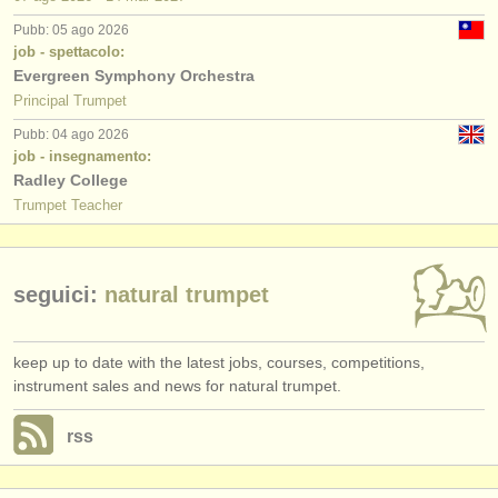
editori:
Pubb: 05 ago 2026
pubblica con noi
job - spettacolo:
Evergreen Symphony Orchestra
find out about our
ATS
Principal Trumpet
Pubb: 04 ago 2026
ATS
faq
job - insegnamento:
Radley College
accedi
Trumpet Teacher
seguici:
natural trumpet
keep up to date with the latest jobs, courses, competitions,
instrument sales and news for natural trumpet.
rss