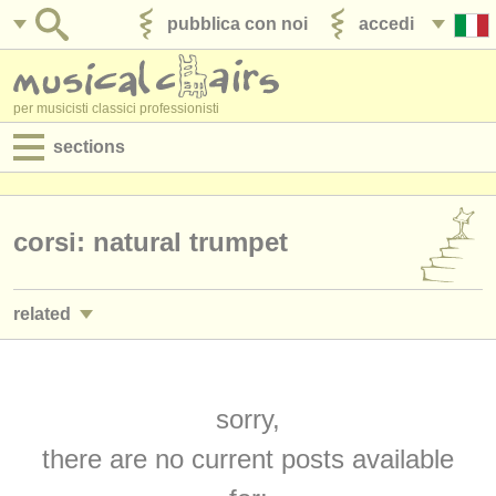
pubblica con noi
accedi
per musicisti classici professionisti
sections
annunci:
jobs - spettacolo
corsi: natural trumpet
jobs - insegnamento
related
jobs - amministrazione
jobs - spettacolo: tromba
(25)
degree courses
jobs - insegnamento: tromba
sorry,
(2)
corsi
there are no current posts available
corsi/
masterclass tromba
(7)
concorsi/
premi