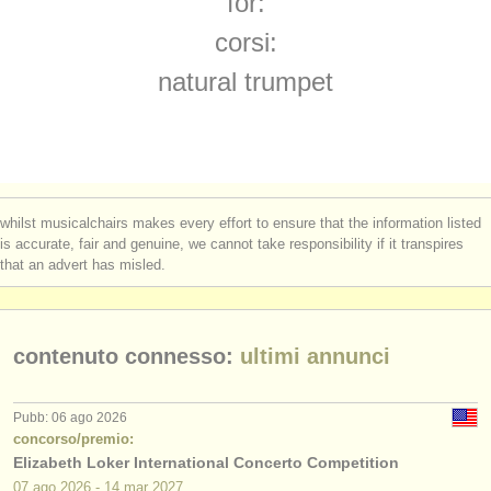
for:
corsi: cornetto
(1)
strumenti in vendita
corsi:
corsi: cornet
(1)
strumenti rubati
natural trumpet
degree courses: tromba
elenchi:
(10)
orchestre e teatri lirici
degree courses: cornetto
(1)
conservatori
degree courses: natural trumpet
(1)
whilst musicalchairs makes every effort to ensure that the information listed
orchestre giovanili
is accurate, fair and genuine, we cannot take responsibility if it transpires
degree courses: cornet
(8)
that an advert has misled.
musicalchairs:
concorso tromba
(5)
riguardo musicalchairs
tromba in vendita
contenuto connesso:
ultimi annunci
(2)
contattaci
tromba smarrito
(53)
rss feeds
Pubb: 06 ago 2026
concorso/premio:
Elizabeth Loker International Concerto Competition
notizie di musica classica
07 ago
2026
-
14 mar
2027