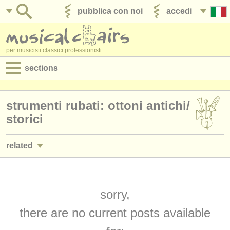
pubblica con noi
accedi
per musicisti classici professionisti
sections
annunci:
strumenti rubati: ottoni antichi/
jobs - spettacolo
storici
jobs - insegnamento
related
jobs - amministrazione
corsi: cornetto
(1)
degree courses
corsi: sackbut
sorry,
(1)
corsi
there are no current posts available
degree courses: cornetto
(1)
concorsi/
premi