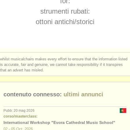
for:
degree courses: natural trumpet
(1)
strumenti in vendita
strumenti rubati:
degree courses: sackbut
(1)
strumenti rubati
ottoni antichi/
storici
elenchi:
orchestre e teatri lirici
conservatori
whilst musicalchairs makes every effort to ensure that the information listed
orchestre giovanili
is accurate, fair and genuine, we cannot take responsibility if it transpires
that an advert has misled.
musicalchairs:
riguardo musicalchairs
contenuto connesso:
ultimi annunci
contattaci
rss feeds
Pubb: 20 mag 2026
corso/masterclass:
International Workshop "Evora Cathedral Music School"
notizie di musica classica
02 - 05 Oct, 2026