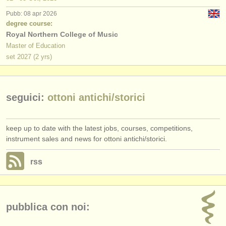
editori:
Pubb: 08 apr 2026
pubblica con noi
degree course:
Royal Northern College of Music
find out about our
ATS
Master of Education
set
2027
(2 yrs)
ATS
faq
accedi
seguici:
ottoni antichi/
storici
keep up to date with the latest jobs, courses, competitions,
instrument sales and news for ottoni antichi/storici.
rss
pubblica con noi: