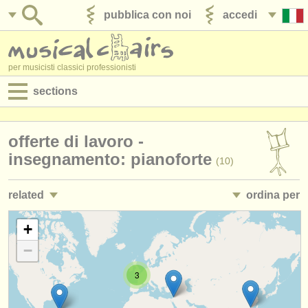
pubblica con noi
accedi
per musicisti classici professionisti
sections
annunci:
offerte di lavoro -
jobs - spettacolo
insegnamento: pianoforte
(10)
jobs - insegnamento
related
ordina per
jobs - amministrazione
jobs - spettacolo: pianoforte
• pubblicato
+
(5)
degree courses
−
corsi/
masterclass piano
•
scadenza
(16)
corsi
3
corsi: piano accompaniment
•
stato (a-z)
(3)
concorsi/
premi