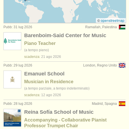
degree courses: pianoforte
(11)
strumenti in vendita
degree courses: fortepiano
(1)
strumenti rubati
©
openstreetmap
Pubb: 31 lug 2026
Ramallah, Palestina
degree courses: clavicembalo
elenchi:
(7)
Barenboim-Said Center for Music
orchestre e teatri lirici
degree courses: piano accompaniment
(3)
Piano Teacher
(a tempo pieno)
conservatori
concorso piano
(68)
scadenza:
21 ago
2026
orchestre giovanili
Pubb: 29 lug 2026
London, Regno Unito
piano in vendita
(4)
Emanuel School
musicalchairs:
piano smarrito
(5)
Musician in Residence
riguardo musicalchairs
(a tempo parziale, a tempo indeterminato)
strumenti rubati: tastiera
(21)
scadenza:
12 ago
2026
contattaci
Pubb: 28 lug 2026
Madrid, Spagna
rss feeds
Reina Sofía School of Music
Accompanying - Collaborative Pianist
notizie di musica classica
Professor Trumpet Chair