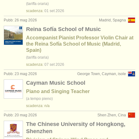
editori:
(tariffa oraria)
scadenza:
01 set
2026
pubblica con noi
Pubb: 26 mag 2026
Madrid, Spagna
find out about our
ATS
Reina Sofía School of Music
Accompanist Pianist Professor Violin Chair at
ATS
faq
the Reina Sofía School of Music (Madrid,
Spain)
accedi
(tariffa oraria)
scadenza:
07 set
2026
Pubb: 23 mag 2026
George Town, Cayman, isole
Cayman Music School
Piano and Singing Teacher
(a tempo pieno)
scadenza: n/a
Pubb: 20 mag 2026
Shen Zhen, Cina
The Chinese University of Hongkong,
Shenzhen