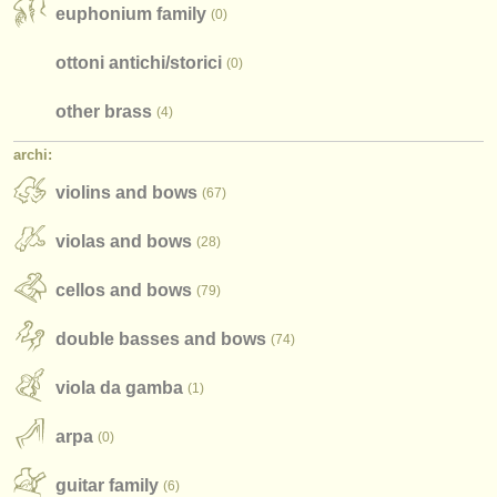
editori:
euphonium family
(0)
pubblica con noi
ottoni antichi/
storici
(0)
find out about our
ATS
other brass
(4)
ATS
faq
archi:
violins and bows
accedi
(67)
violas and bows
(28)
cellos and bows
(79)
double basses and bows
(74)
viola da gamba
(1)
arpa
(0)
guitar family
(6)