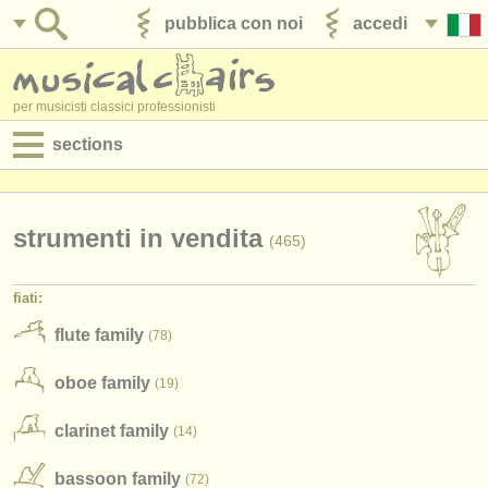
pubblica con noi
accedi
per musicisti classici professionisti
sections
annunci:
jobs - spettacolo
strumenti in vendita
(465)
jobs - insegnamento
fiati:
jobs - amministrazione
flute family
(78)
degree courses
oboe family
(19)
corsi
clarinet family
(14)
concorsi/
premi
bassoon family
(72)