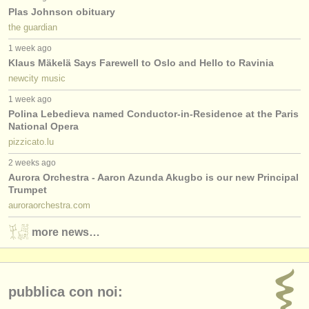
Plas Johnson obituary
the guardian
1 week ago
Klaus Mäkelä Says Farewell to Oslo and Hello to Ravinia
newcity music
1 week ago
Polina Lebedieva named Conductor-in-Residence at the Paris
National Opera
pizzicato.lu
2 weeks ago
Aurora Orchestra - Aaron Azunda Akugbo is our new Principal
Trumpet
auroraorchestra.com
more news…
pubblica con noi: