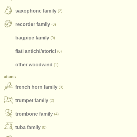
strumenti in vendita
saxophone family
(2)
strumenti rubati
recorder family
(0)
elenchi:
bagpipe family
(0)
orchestre e teatri lirici
fiati antichi/
storici
(0)
conservatori
other woodwind
(1)
orchestre giovanili
ottoni:
musicalchairs:
french horn family
(3)
riguardo musicalchairs
trumpet family
(2)
contattaci
trombone family
(4)
rss feeds
tuba family
(0)
notizie di musica classica