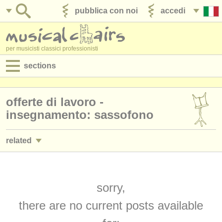
pubblica con noi
accedi
per musicisti classici professionisti
sections
annunci:
offerte di lavoro -
jobs - spettacolo
insegnamento: sassofono
jobs - insegnamento
related
jobs - amministrazione
corsi/
masterclass sassofono
(5)
degree courses
degree courses: sassofono
sorry,
(10)
corsi
there are no current posts available
concorso sassofono
(5)
concorsi/
premi