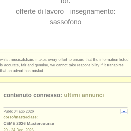
for:
sassofono in vendita
(1)
strumenti in vendita
offerte di lavoro - insegnamento:
sassofono smarrito
(108)
strumenti rubati
sassofono
elenchi:
orchestre e teatri lirici
conservatori
whilst musicalchairs makes every effort to ensure that the information listed
orchestre giovanili
is accurate, fair and genuine, we cannot take responsibility if it transpires
that an advert has misled.
musicalchairs:
riguardo musicalchairs
contenuto connesso:
ultimi annunci
contattaci
rss feeds
Pubb: 04 ago 2026
corso/masterclass:
CEME 2026 Mastercourse
notizie di musica classica
20 - 24 Dec, 2026