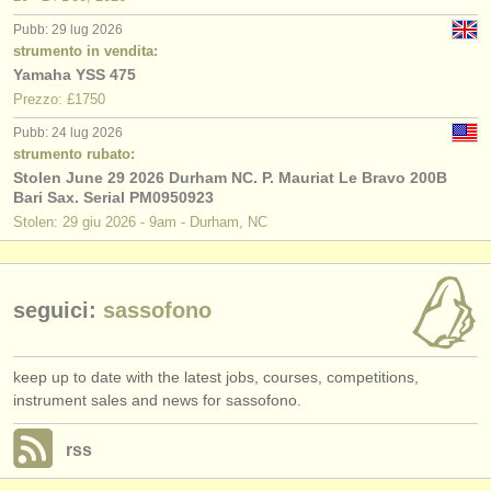
editori:
Pubb: 29 lug 2026
pubblica con noi
strumento in vendita:
Yamaha YSS 475
find out about our
ATS
Prezzo: £1750
Pubb: 24 lug 2026
ATS
faq
strumento rubato:
Stolen June 29 2026 Durham NC. P. Mauriat Le Bravo 200B
accedi
Bari Sax. Serial PM0950923
Stolen: 29 giu 2026 - 9am - Durham, NC
seguici:
sassofono
keep up to date with the latest jobs, courses, competitions,
instrument sales and news for sassofono.
rss