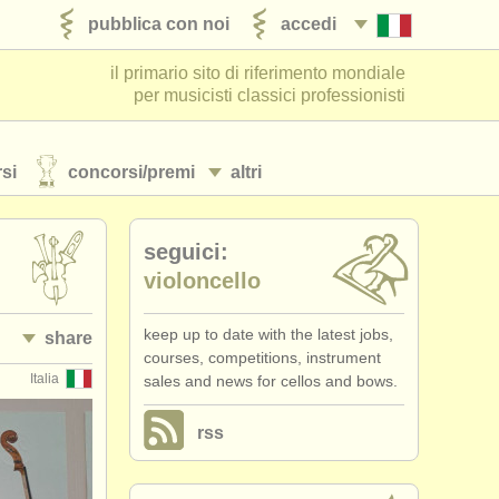
pubblica con noi
accedi
il primario sito di riferimento mondiale
per musicisti classici professionisti
si
concorsi/
premi
altri
seguici:
violoncello
keep up to date with the latest jobs,
share
courses, competitions, instrument
Italia
sales and news for cellos and bows.
rss