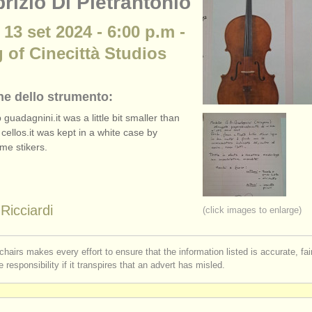
rizio Di Pietrantonio
 13 set 2024 - 6:00 p.m -
 of Cinecittà Studios
ne dello strumento:
 guadagnini.it was a little bit smaller than
 cellos.it was kept in a white case by
me stikers.
Ricciardi
(click images to enlarge)
chairs makes every effort to ensure that the information listed is accurate, fa
 responsibility if it transpires that an advert has misled.