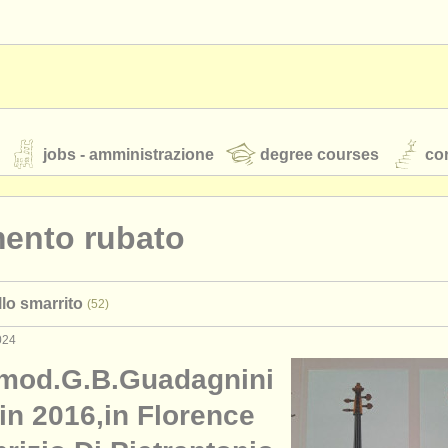
jobs - amministrazione
degree courses
cor
mento rubato
orchestre giovanili
llo smarrito
(52)
rss feeds
notizie di musica classica
024
 mod.G.B.Guadagnini
TS
ATS
faq
accedi
in 2016,in Florence