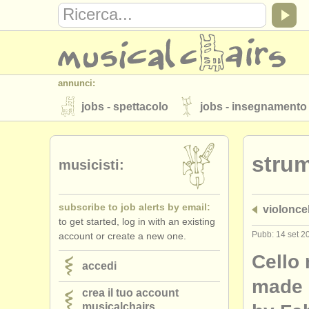
annunci:
jobs - spettacolo
jobs - insegnamento
strumenti in vendita
strumenti rubati
stru
elenchi:
musicisti:
orchestre e teatri lirici
conservatori
subscribe to job alerts by email:
violonce
musicalchairs:
to get started, log in with an existing
riguardo musicalchairs
contattaci
Pubb: 14 set 2
account or create a new one.
editori:
Cello
accedi
pubblica con noi
find out about our
A
made 
crea il tuo account
musicalchairs