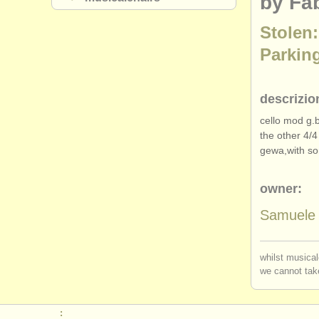
by Fab
Stolen:
Parking
descrizio
cello mod g.b
the other 4/
4
gewa,with so
owner:
Samuele 
whilst musical
we cannot take
: