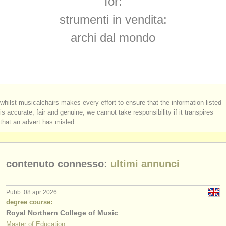
for:
strumenti in vendita
strumenti in vendita:
strumenti rubati
archi dal mondo
elenchi:
orchestre e teatri lirici
conservatori
whilst musicalchairs makes every effort to ensure that the information listed
orchestre giovanili
is accurate, fair and genuine, we cannot take responsibility if it transpires
that an advert has misled.
musicalchairs:
riguardo musicalchairs
contenuto connesso:
ultimi annunci
contattaci
rss feeds
Pubb: 08 apr 2026
degree course:
Royal Northern College of Music
notizie di musica classica
Master of Education