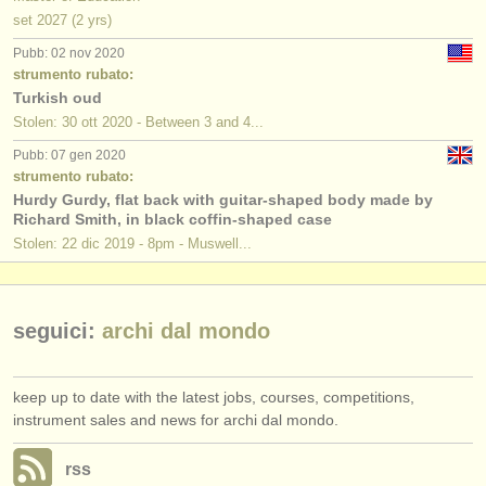
editori:
set
2027
(2 yrs)
pubblica con noi
Pubb: 02 nov 2020
strumento rubato:
find out about our
ATS
Turkish oud
Stolen: 30 ott 2020 - Between 3 and 4...
ATS
faq
Pubb: 07 gen 2020
strumento rubato:
accedi
Hurdy Gurdy, flat back with guitar-shaped body made by
Richard Smith, in black coffin-shaped case
Stolen: 22 dic 2019 - 8pm - Muswell...
seguici:
archi dal mondo
keep up to date with the latest jobs, courses, competitions,
instrument sales and news for archi dal mondo.
rss