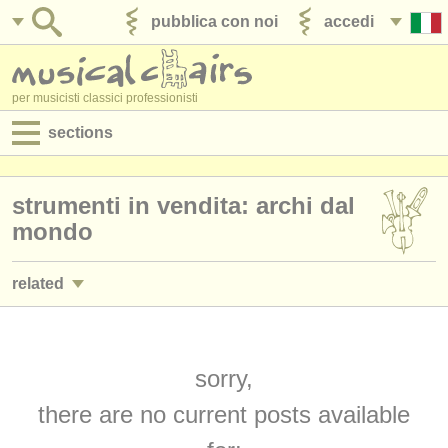
pubblica con noi
accedi
per musicisti classici professionisti
sections
annunci:
strumenti in vendita: archi dal
jobs - spettacolo
mondo
jobs - insegnamento
related
jobs - amministrazione
degree courses: folc/
trad violino
(1)
degree courses
degree courses: mandolin
sorry,
(1)
corsi
there are no current posts available
strumenti rubati: archi dal mondo
(2)
concorsi/
premi