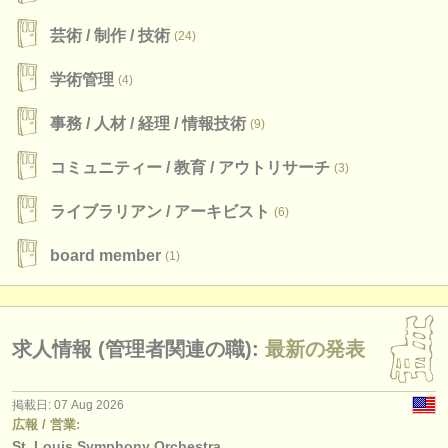
楽器の販売
芸術 /
制作 /
技術
(24)
盗まれた楽器
学術管理
(4)
ディレクトリー:
事務 /
人材 /
経理 /
情報技術
(9)
オーケストラ
コミュニティー /
教育 /
アウトリサーチ
(3)
音楽学校
ライブラリアン /
アーキビスト
(6)
ユース オーケストラ
board member
(1)
musicalchairs:
musicalchairsについて
お問い合わせ
求人情報 (管理者関連の職):
最新の発表
rss feeds
掲載日: 07 Aug 2026
クラシック音楽ニュース
広報 / 営業:
St. Louis Symphony Orchestra