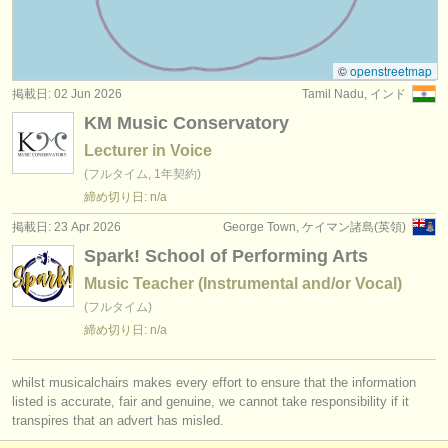
コンクール: 声楽
(33)
楽器の販売
盗まれた楽器
©
openstreetmap
掲載日: 02 Jun 2026
Tamil Nadu, インド
ディレクトリー:
KM Music Conservatory
オーケストラ
Lecturer in Voice
(フルタイム, 1年契約)
音楽学校
締め切り日: n/a
ユース オーケストラ
掲載日: 23 Apr 2026
George Town, ケイマン諸島(英領)
Spark! School of Performing Arts
musicalchairs:
Music Teacher (Instrumental and/or Vocal)
musicalchairsについて
(フルタイム)
締め切り日: n/a
お問い合わせ
rss feeds
whilst musicalchairs makes every effort to ensure that the information
listed is accurate, fair and genuine, we cannot take responsibility if it
transpires that an advert has misled.
クラシック音楽ニュース