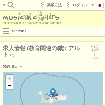
掲載方法
ログイン
for classical music professionals and students
sections
目録:
求人情報 (教育関連の職): アル
求人情報 (演奏関係の職)
ト
(2)
求人情報 (教育関連の職)
関連項目
求人情報 (管理者関連の職)
求人情報 (演奏関係の職): アルト
+
(4)
degree courses
−
講習会: 声楽
(13)
講習会
degree courses: 声楽
(11)
コンクール