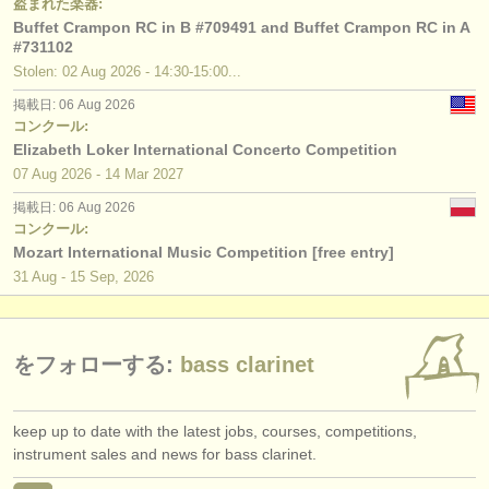
盗まれた楽器:
出版社:
Buffet Crampon RC in B #709491 and Buffet Crampon RC in A
#731102
掲載方法
Stolen: 02 Aug 2026 - 14:30-15:00...
find out about our
ATS
掲載日: 06 Aug 2026
コンクール:
ATS
faq
Elizabeth Loker International Concerto Competition
07 Aug
2026
-
14 Mar
2027
ログイン
掲載日: 06 Aug 2026
コンクール:
Mozart International Music Competition [free entry]
31 Aug - 15 Sep, 2026
をフォローする:
bass clarinet
keep up to date with the latest jobs, courses, competitions,
instrument sales and news for bass clarinet.