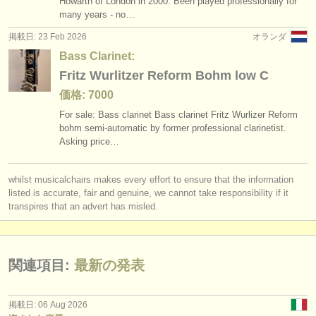
Howarth of London in 2000. Been played professionally for
講習会: classical clarinet
pair of clarinets (bb and a)
(2)
(6)
楽器の販売
many years - no…
掲載日: 23 Feb 2026
オランダ
degree courses: クラリネット
bass clarinet
(9)
(2)
盗まれた楽器
Bass Clarinet:
degree courses: classical clarinet
ディレクトリー:
other
(5)
(1)
Fritz Wurlitzer Reform Bohm low C
オーケストラ
価格: 7000
コンクール: クラリネット
(15)
For sale: Bass clarinet Bass clarinet Fritz Wurlizer Reform
音楽学校
bohm semi-automatic by former professional clarinetist.
楽器の販売: クラリネット
(14)
Asking price…
ユース オーケストラ
盗まれた楽器: クラリネット
(81)
whilst musicalchairs makes every effort to ensure that the information
musicalchairs:
listed is accurate, fair and genuine, we cannot take responsibility if it
musicalchairsについて
transpires that an advert has misled.
お問い合わせ
関連項目:
最新の発表
rss feeds
クラシック音楽ニュース
掲載日: 06 Aug 2026