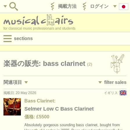
掲載方法
ログイン
for classical music professionals and students
sections
目録:
求人情報 (演奏関係の職)
楽器の販売: bass clarinet
(2)
求人情報 (教育関連の職)
関連項目
filter sales
求人情報 (管理者関連の職)
掲載日: 20 May 2026
イギリス
求人情報 (演奏関係の職): クラリネット
clarinet family
(18)
(14)
degree courses
Bass Clarinet:
求人情報 (教育関連の職): クラリネット
clarinet in c
Selmer Low C Bass Clarinet
(1)
(1)
講習会
価格: £5500
講習会: クラリネット
clarinet in bb
(13)
(4)
コンクール
Absolutely gorgeous sounding bass clarinet, bought from