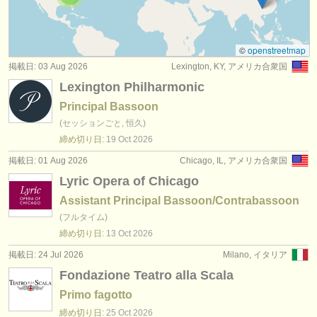
コンクール: ファゴット
(5)
楽器の販売
楽器の販売: ファゴット
(74)
盗まれた楽器
©
openstreetmap
掲載日: 03 Aug 2026
Lexington, KY, アメリカ合衆国
盗まれた楽器: ファゴット
ディレクトリー:
(51)
Lexington Philharmonic
オーケストラ
Principal Bassoon
(セッションごと, 恒久)
音楽学校
締め切り日:
19 Oct
2026
ユース オーケストラ
掲載日: 01 Aug 2026
Chicago, IL, アメリカ合衆国
Lyric Opera of Chicago
musicalchairs:
Assistant Principal Bassoon/Contrabassoon
musicalchairsについて
(フルタイム)
締め切り日:
13 Oct
2026
お問い合わせ
掲載日: 24 Jul 2026
Milano, イタリア
rss feeds
Fondazione Teatro alla Scala
Primo fagotto
クラシック音楽ニュース
締め切り日:
25 Oct
2026