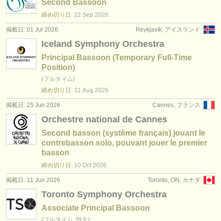
Second Bassoon
締め切り日:
22 Sep
2026
掲載日: 01 Jul 2026
Reykjavík, アイスランド
Iceland Symphony Orchestra
Principal Bassoon (Temporary Full-Time
Position)
(フルタイム)
締め切り日:
31 Aug
2026
掲載日: 25 Jun 2026
Cannes, フランス
Orchestre national de Cannes
Second basson (système français) jouant le
contrebasson solo, pouvant jouer le premier
basson
締め切り日:
10 Oct
2026
掲載日: 11 Jun 2026
Toronto, ON, カナダ
Toronto Symphony Orchestra
Associate Principal Bassoon
(フルタイム, 恒久)