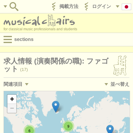
掲載方法
ログイン
for classical music professionals and students
sections
目録:
求人情報 (演奏関係の職): ファゴ
求人情報 (演奏関係の職)
ット
(17)
求人情報 (教育関連の職)
関連項目
並べ替え
求人情報 (管理者関連の職)
講習会: ファゴット
• 掲載日
+
(9)
degree courses
−
degree courses: ファゴット
•
締め切り日
(10)
講習会
degree courses: baroque bassoon
•
国
(1)
コンクール
9
6