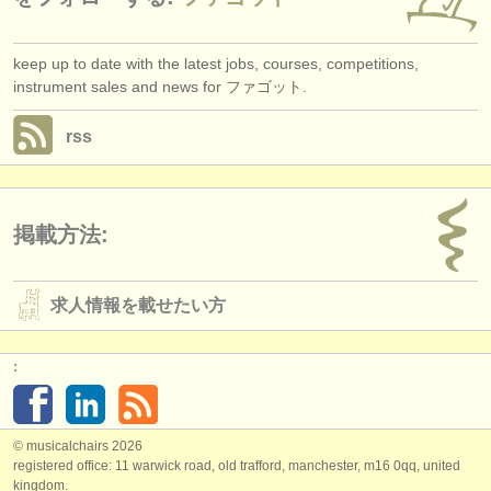
keep up to date with the latest jobs, courses, competitions,
instrument sales and news for ファゴット.
rss
掲載方法:
求人情報を載せたい方
:
© musicalchairs 2026
registered office: 11 warwick road, old trafford, manchester, m16 0qq, united
kingdom.