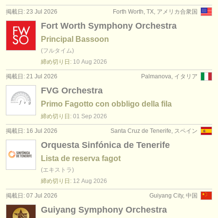
出版社:
掲載日: 23 Jul 2026
Forth Worth, TX, アメリカ合衆国
掲載方法
Fort Worth Symphony Orchestra
Principal Bassoon
find out about our
ATS
(フルタイム)
締め切り日:
10 Aug
2026
ATS
faq
掲載日: 21 Jul 2026
Palmanova, イタリア
ログイン
FVG Orchestra
Primo Fagotto con obbligo della fila
締め切り日:
01 Sep
2026
掲載日: 16 Jul 2026
Santa Cruz de Tenerife, スペイン
Orquesta Sinfónica de Tenerife
Lista de reserva fagot
(エキストラ)
締め切り日:
12 Aug
2026
掲載日: 07 Jul 2026
Guiyang City, 中国
Guiyang Symphony Orchestra