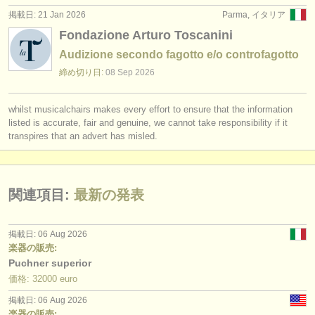
掲載日: 21 Jan 2026
Parma, イタリア
Fondazione Arturo Toscanini
Audizione secondo fagotto e/o controfagotto
締め切り日:
08 Sep
2026
whilst musicalchairs makes every effort to ensure that the information
listed is accurate, fair and genuine, we cannot take responsibility if it
transpires that an advert has misled.
関連項目:
最新の発表
掲載日: 06 Aug 2026
楽器の販売:
Puchner superior
価格: 32000 euro
掲載日: 06 Aug 2026
楽器の販売: