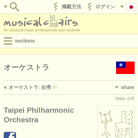
掲載方法
ログイン
for classical music professionals and students
sections
目録:
求人情報 (演奏関係の職)
オーケストラ
求人情報 (教育関連の職)
オーケストラ: 台湾
share
(7)
求人情報 (管理者関連の職)
Taipei, 台湾
degree courses
Taipei Philharmonic
講習会
Orchestra
コンクール