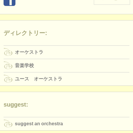
楽器の販売
盗まれた楽器
ディレクトリー:
ディレクトリー:
オーケストラ
オーケストラ
音楽学校
音楽学校
ユース オーケストラ
musicalchairs:
ユース オーケストラ
musicalchairsについて
お問い合わせ
suggest:
rss feeds
suggest an orchestra
クラシック音楽ニュース