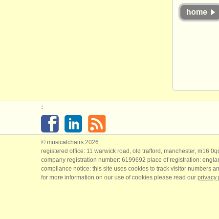
home
:
© musicalchairs 2026
registered office: 11 warwick road, old trafford, manchester, m16 0
company registration number: ​6199692 place of registration: engl
compliance notice: ​this site uses cookies to track visitor numbers an
for more information on our use of cookies please read our
privacy 