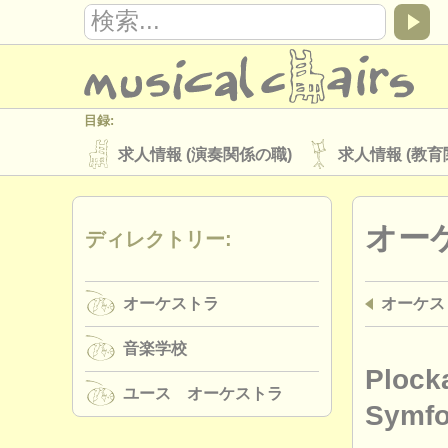
目録:
求人情報 (演奏関係の職)
求人情報 (教育
楽器の販売
盗まれた楽器
オー
ディレクトリー:
ディレクトリー:
オーケストラ
音楽学校
ユース 
オーケストラ
オーケス
musicalchairs:
musicalchairsについて
お問い合わせ
音楽学校
出版社:
Plock
ユース オーケストラ
掲載方法
find out about our
ATS
Symfo