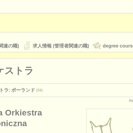
関連の職)
求人情報 (管理者関連の職)
degree cours
ケストラ
オーケストラ
トラ: ポーランド
(59)
rss feeds
クラシック音楽ニュース
P
a Orkiestra
ATS
faq
ログイン
niczna