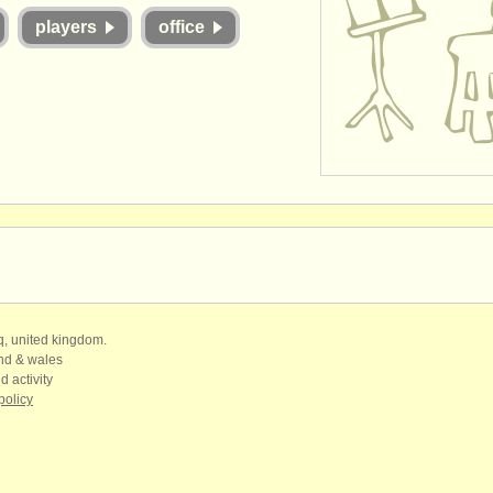
players
office
qq, united kingdom.
and & wales
d activity
policy