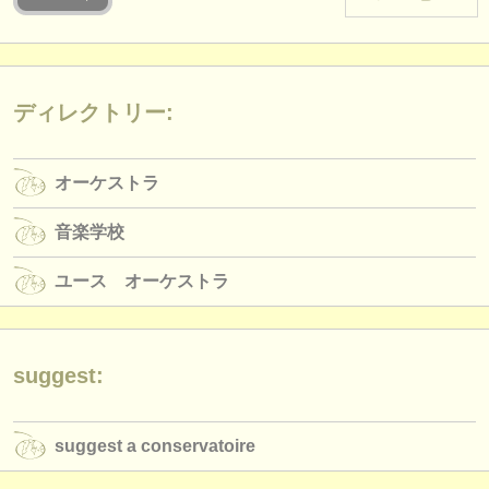
楽器の販売
盗まれた楽器
ディレクトリー:
ディレクトリー:
オーケストラ
オーケストラ
音楽学校
音楽学校
ユース オーケストラ
ユース オーケストラ
musicalchairs:
musicalchairsについて
お問い合わせ
suggest:
rss feeds
suggest a conservatoire
クラシック音楽ニュース