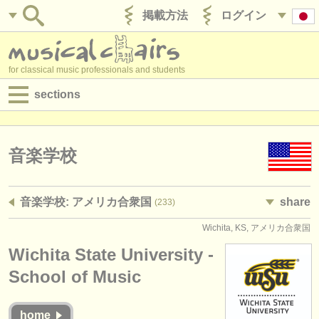
掲載方法
ログイン
for classical music professionals and students
sections
目録:
求人情報 (演奏関係の職)
音楽学校
求人情報 (教育関連の職)
音楽学校: アメリカ合衆国
share
(233)
求人情報 (管理者関連の職)
Wichita, KS, アメリカ合衆国
degree courses
Wichita State University -
講習会
School of Music
コンクール
home