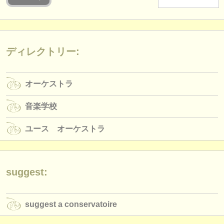
楽器の販売
盗まれた楽器
ディレクトリー:
ディレクトリー:
オーケストラ
オーケストラ
音楽学校
音楽学校
ユース オーケストラ
ユース オーケストラ
musicalchairs:
musicalchairsについて
お問い合わせ
suggest:
rss feeds
suggest a conservatoire
クラシック音楽ニュース