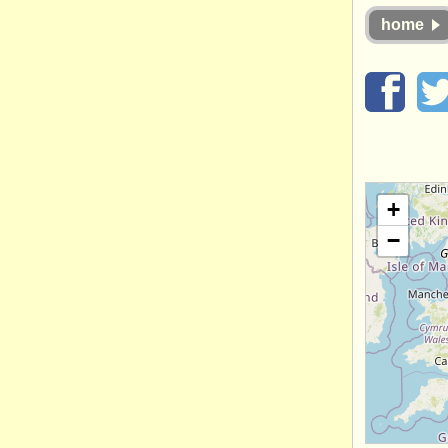
home
+
−