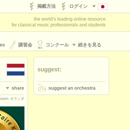
掲載方法
ログイン
the world's leading online resource
for classical music professionals and students
es
講習会
コンクール
続きを見る
suggest:
share
suggest an orchestra
Assen, オランダ