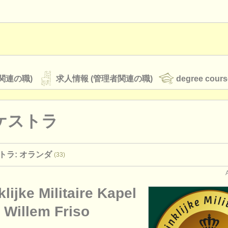
関連の職)
求人情報 (管理者関連の職)
degree cours
ケストラ
オーケストラ
トラ: オランダ
(33)
rss feeds
クラシック音楽ニュース
lijke Militaire Kapel
ATS
faq
ログイン
 Willem Friso