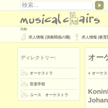
目録:
求人情報 (演奏関係の職)
求人情報 (教育
楽器の販売
盗まれた楽器
オー
ディレクトリー:
ディレクトリー:
オーケストラ
音楽学校
ユース 
オーケストラ
オーケス
musicalchairs:
musicalchairsについて
お問い合わせ
音楽学校
出版社:
Konink
ユース オーケストラ
掲載方法
find out about our
ATS
Johan