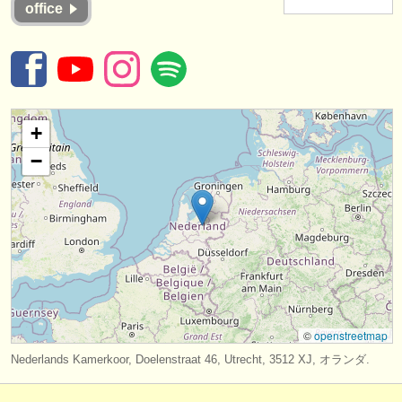
office
楽器の販売
盗まれた楽器
ディレクトリー:
オーケストラ
+
−
音楽学校
ユース オーケストラ
musicalchairs:
musicalchairsについて
お問い合わせ
©
openstreetmap
rss feeds
Nederlands Kamerkoor, Doelenstraat 46, Utrecht, 3512 XJ, オランダ.
クラシック音楽ニュース