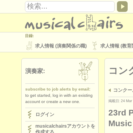
目録:
求人情報 (演奏関係の職)
求人情報 (教育
楽器の販売
盗まれた楽器
コン
ディレクトリー:
演奏家:
オーケストラ
音楽学校
ユース 
subscribe to job alerts by email:
コンクー
musicalchairs:
to get started, log in with an existing
musicalchairsについて
お問い合わせ
掲載日: 24 Mar
account or create a new one.
出版社:
23rd 
ログイン
掲載方法
find out about our
ATS
Music
musicalchairsアカウントを
作成する