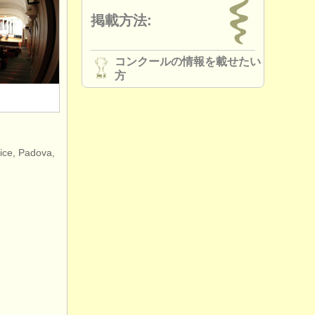
掲載方法:
コンクールの情報を載せたい
方
nice, Padova,
hairs is
red to
uidelines for