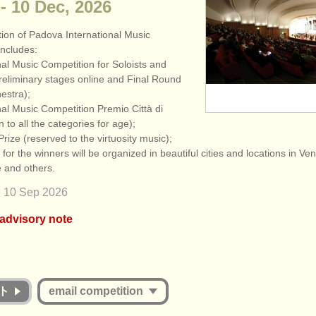
- 10 Dec, 2026
tion of Padova International Music
includes:
nal Music Competition for Soloists and
reliminary stages online and Final Round
hestra);
nal Music Competition Premio Città di
to all the categories for age);
 Prize (reserved to the virtuosity music);
for the winners will be organized in beautiful cities and locations in Ve
 and others.
:
10 Sep
2026
 advisory note
ion appears to include an online round that charges over €35. musicalc
at the fee for online judging must be commensurate with the value offe
ether they are successful or unsuccessful. Please therefore study the g
on carefully:
ト
email competition