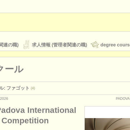
関連の職)
求人情報 (管理者関連の職)
degree cours
クール
オーケストラ
ル: ファゴット
(4)
rss feeds
クラシック音楽ニュース
 2026
PADOV
Padova International
ATS
faq
ログイン
 Competition