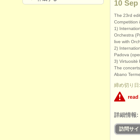
10 Sep 
The 23rd edi
Competition 
1) Internatio
Orchestra (P
live with Orc
2) Internatio
Padova (open 
3) Virtuositè
The concerts 
Abano Terme
締め切り日
read
This competit
詳細情報:
concerned th
applicants wh
this competiti
訪問サイ