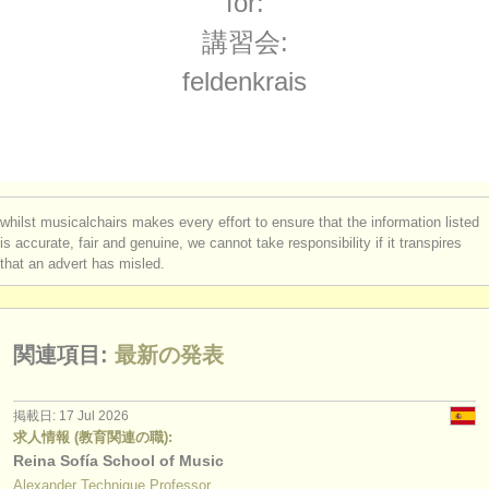
for:
講習会: ​yoga
(1)
楽器の販売
講習会:
盗まれた楽器
feldenkrais
ディレクトリー:
オーケストラ
音楽学校
whilst musicalchairs makes every effort to ensure that the information listed
ユース オーケストラ
is accurate, fair and genuine, we cannot take responsibility if it transpires
that an advert has misled.
musicalchairs:
musicalchairsについて
関連項目:
最新の発表
お問い合わせ
rss feeds
掲載日: 17 Jul 2026
求人情報 (教育関連の職):
Reina Sofía School of Music
クラシック音楽ニュース
Alexander Technique Professor