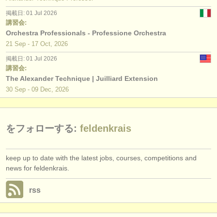
出版社:
掲載日: 01 Jul 2026
掲載方法
講習会:
Orchestra Professionals - Professione Orchestra
find out about our
ATS
21 Sep - 17 Oct, 2026
掲載日: 01 Jul 2026
ATS
faq
講習会:
The Alexander Technique | Juilliard Extension
ログイン
30 Sep - 09 Dec, 2026
をフォローする:
feldenkrais
keep up to date with the latest jobs, courses, competitions and
news for feldenkrais.
rss