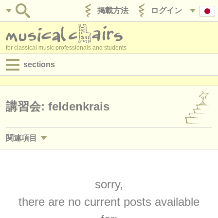
掲載方法
ログイン
for classical music professionals and students
sections
目録:
求人情報 (演奏関係の職)
講習会: feldenkrais
求人情報 (教育関連の職)
関連項目
求人情報 (管理者関連の職)
求人情報 (教育関連の職): alexander technique
(2)
degree courses
求人情報 (教育関連の職): personal training
sorry,
(1)
講習会
there are no current posts available
講習会: alexander technique
(3)
コンクール