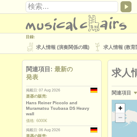
目録:
求人情報 (演奏関係の職)
求人情報 (教育
楽器の販売
盗まれた楽器
関連項目:
最新の
求人情
ディレクトリー:
発表
オーケストラ
音楽学校
ユース 
掲載日: 07 Aug 2026
関連項目
musicalchairs:
楽器の販売:
musicalchairsについて
お問い合わせ
Hans Reiner Piccolo and
求人情報 (
+
Muramatsu Tsubasa DS Heavy
出版社:
wall
−
講習会: フ
価格: 6000€
掲載方法
find out about our
ATS
掲載日: 06 Aug 2026
degree c
楽器の販売: