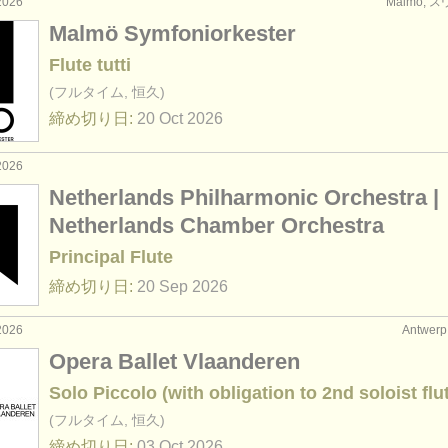
2026
Malmö, 
Malmö Symfoniorkester
Flute tutti
(フルタイム, 恒久)
締め切り日:
20 Oct
2026
2026
Netherlands Philharmonic Orchestra |
Netherlands Chamber Orchestra
Principal Flute
締め切り日:
20 Sep
2026
2026
Antwer
Opera Ballet Vlaanderen
Solo Piccolo (with obligation to 2nd soloist flu
(フルタイム, 恒久)
締め切り日:
03 Oct
2026