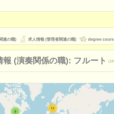
関連の職)
求人情報 (管理者関連の職)
degree cours
報 (演奏関係の職): フルート
(18
オーケストラ
rss feeds
クラシック音楽ニュース
教育関連の職): フルート
(1)
ルート
(15)
ATS
faq
ログイン
11
ourses: フルート
5
(10)