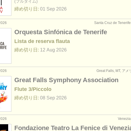
(フルタイム)
締め切り日:
01 Sep
2026
2026
Santa Cruz de Tener
Orquesta Sinfónica de Tenerife
Lista de reserva flauta
締め切り日:
12 Aug
2026
2026
Great Falls, MT,
Great Falls Symphony Association
Flute 3/Piccolo
締め切り日:
08 Sep
2026
2026
Venez
Fondazione Teatro La Fenice di Venezi