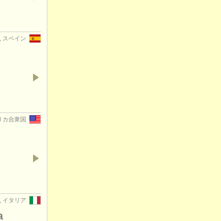
ife, スペイン
 アメリカ合衆国
ia, イタリア
a