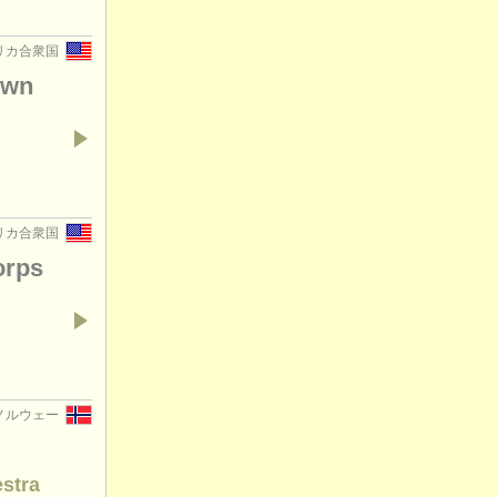
 アメリカ合衆国
Own
d
 アメリカ合衆国
orps
, ノルウェー
estra