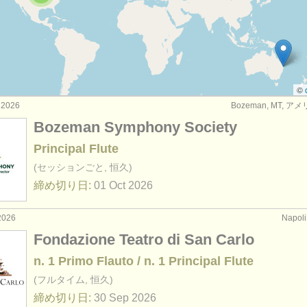
rses: baroque flute
(2)
ourses: 民俗 ホイッスル/
フルート
(1)
: フルート
(23)
©
 2026
Bozeman, MT, 
: フルート
(80)
Bozeman Symphony Society
器: フルート
(162)
Principal Flute
(セッションごと, 恒久)
締め切り日:
01 Oct
2026
2026
Napo
Fondazione Teatro di San Carlo
n. 1 Primo Flauto / n. 1 Principal Flute
(フルタイム, 恒久)
締め切り日:
30 Sep
2026