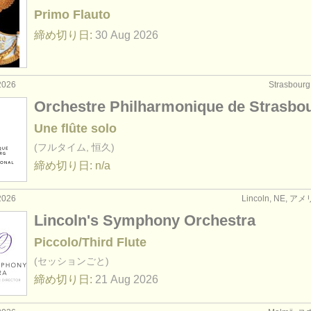
Primo Flauto
締め切り日:
30 Aug
2026
2026
Strasbou
Orchestre Philharmonique de Strasbo
Une flûte solo
(フルタイム, 恒久)
締め切り日: n/a
2026
Lincoln, NE, 
Lincoln's Symphony Orchestra
Piccolo/Third Flute
(セッションごと)
締め切り日:
21 Aug
2026