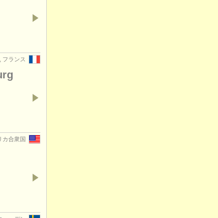
rg, フランス
urg
アメリカ合衆国