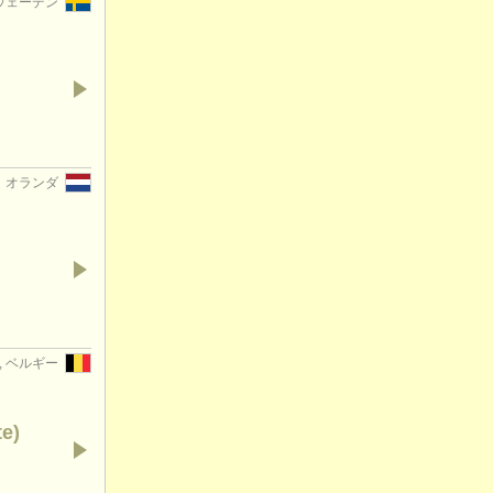
スウェーデン
オランダ
p, ベルギー
te)