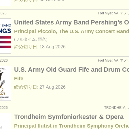
2026
Fort Myer, VA,
United States Army Band Pershing’s 
Principal Piccolo, The U.S. Army Concert Ban
(フルタイム, 恒久)
締め切り日:
18 Aug
2026
2026
Fort Myer, VA,
U.S. Army Old Guard Fife and Drum C
Fife
締め切り日:
27 Aug
2026
2026
TRONDHEIM
Trondheim Symfoniorkester & Opera
Principal flutist in Trondheim Symphony Orch