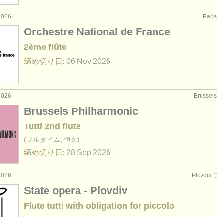
2026
Par
Orchestre National de France
2ème flûte
締め切り日:
06 Nov
2026
2026
Brusse
Brussels Philharmonic
Tutti 2nd flute
(フルタイム, 恒久)
締め切り日:
28 Sep
2026
2026
Plovdi
State opera - Plovdiv
Flute tutti with obligation for piccolo