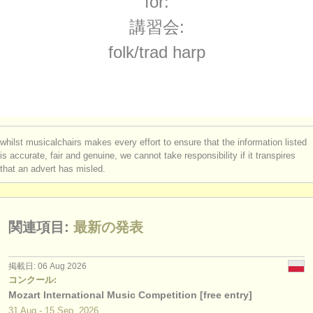
for:
degree courses: ハープ
(9)
楽器の販売
講習会:
degree courses: folk/
trad harp
(2)
盗まれた楽器
folk/
trad harp
コンクール: ハープ
ディレクトリー:
(2)
オーケストラ
盗まれた楽器: ハープ
(2)
音楽学校
whilst musicalchairs makes every effort to ensure that the information listed
ユース オーケストラ
is accurate, fair and genuine, we cannot take responsibility if it transpires
that an advert has misled.
musicalchairs:
musicalchairsについて
関連項目:
最新の発表
お問い合わせ
rss feeds
掲載日: 06 Aug 2026
コンクール:
Mozart International Music Competition [free entry]
クラシック音楽ニュース
31 Aug - 15 Sep, 2026