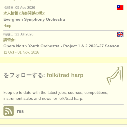
出版社:
掲載日: 05 Aug 2026
掲載方法
求人情報 (演奏関係の職):
Evergreen Symphony Orchestra
find out about our
ATS
Harp
掲載日: 22 Jul 2026
ATS
faq
講習会:
Opera North Youth Orchestra - Project 1 & 2 2026-27 Season
ログイン
11 Oct - 01 Nov, 2026
をフォローする:
folk/
trad harp
keep up to date with the latest jobs, courses, competitions,
instrument sales and news for folk/trad harp.
rss