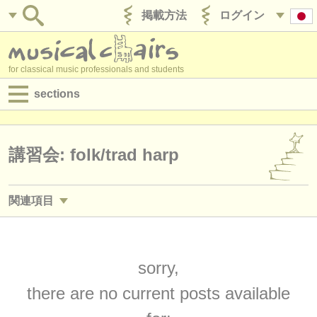
掲載方法
ログイン
for classical music professionals and students
sections
目録:
求人情報 (演奏関係の職)
講習会: folk/
trad harp
求人情報 (教育関連の職)
関連項目
求人情報 (管理者関連の職)
求人情報 (演奏関係の職): ハープ
(4)
degree courses
求人情報 (教育関連の職): ハープ
sorry,
(1)
講習会
there are no current posts available
講習会: ハープ
(4)
コンクール