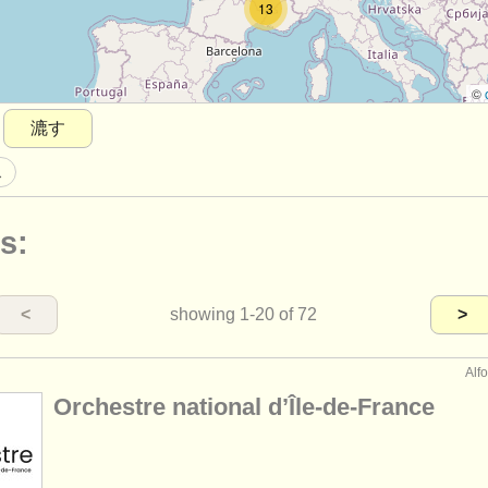
13
©
漉す
ス
s:
<
showing
1-20
of 72
>
Alf
Orchestre national d’Île-de-France