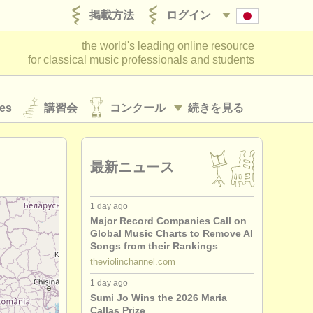
掲載方法
ログイン
the world's leading online resource
for classical music professionals and students
es
講習会
コンクール
続きを見る
最新ニュース
1 day ago
Major Record Companies Call on
Global Music Charts to Remove AI
Songs from their Rankings
theviolinchannel.com
1 day ago
Sumi Jo Wins the 2026 Maria
Callas Prize