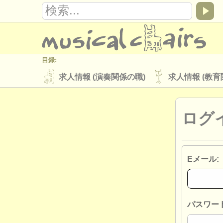
目録:
求人情報 (演奏関係の職)
求人情報 (教育
楽器の販売
盗まれた楽器
ログ
ディレクトリー:
オーケストラ
音楽学校
ユース 
musicalchairs:
Eメール:
musicalchairsについて
お問い合わせ
出版社:
掲載方法
find out about our
ATS
パスワード