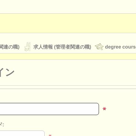
関連の職)
求人情報 (管理者関連の職)
degree cours
イン
オーケストラ
rss feeds
クラシック音楽ニュース
ATS
faq
ログイン
: