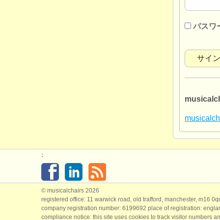
パスワ
musica
musica
:
© musicalchairs 2026
registered office: 11 warwick road, old trafford, manchester, m16 0
company registration number: ​6199692 place of registration: engl
compliance notice: ​this site uses cookies to track visitor numbers an