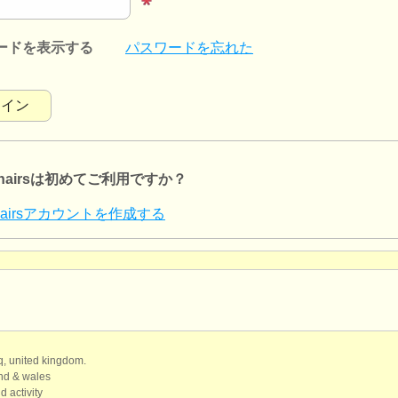
ードを表示する
パスワードを忘れた
lchairsは初めてご利用ですか？
lchairsアカウントを作成する
qq, united kingdom.
and & wales
d activity