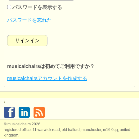
楽器の販売
パスワードを表示する
盗まれた楽器
パスワードを忘れた
ディレクトリー:
オーケストラ
音楽学校
musicalchairsは初めてご利用ですか？
ユース オーケストラ
musicalchairsアカウントを作成する
musicalchairs:
musicalchairsについて
:
お問い合わせ
rss feeds
© musicalchairs 2026
registered office: 11 warwick road, old trafford, manchester, m16 0qq, united
クラシック音楽ニュース
kingdom.