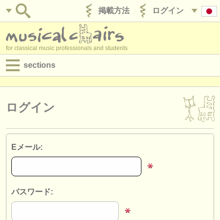
掲載方法
ログイン
for classical music professionals and students
sections
目録:
求人情報 (演奏関係の職)
ログイン
求人情報 (教育関連の職)
求人情報 (管理者関連の職)
Eメール:
degree courses
講習会
パスワード:
コンクール