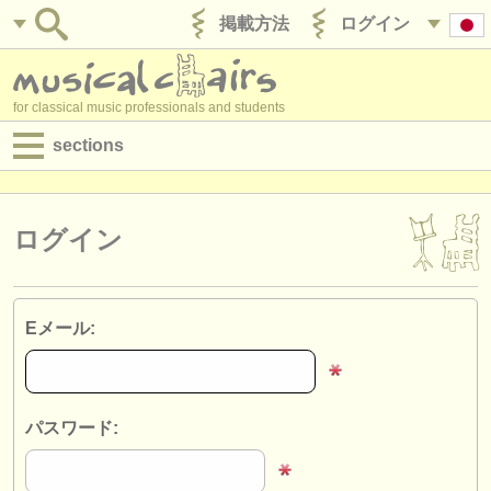
掲載方法
ログイン
for classical music professionals and students
sections
目録:
求人情報 (演奏関係の職)
ログイン
求人情報 (教育関連の職)
求人情報 (管理者関連の職)
Eメール:
degree courses
講習会
パスワード:
コンクール