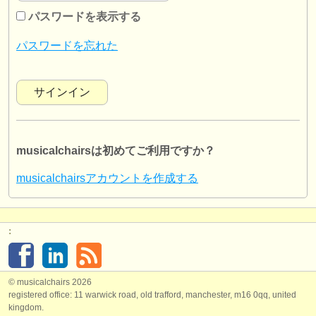
楽器の販売
パスワードを表示する
盗まれた楽器
パスワードを忘れた
ディレクトリー:
オーケストラ
音楽学校
musicalchairsは初めてご利用ですか？
ユース オーケストラ
musicalchairsアカウントを作成する
musicalchairs:
musicalchairsについて
:
お問い合わせ
rss feeds
© musicalchairs 2026
registered office: 11 warwick road, old trafford, manchester, m16 0qq, united
クラシック音楽ニュース
kingdom.