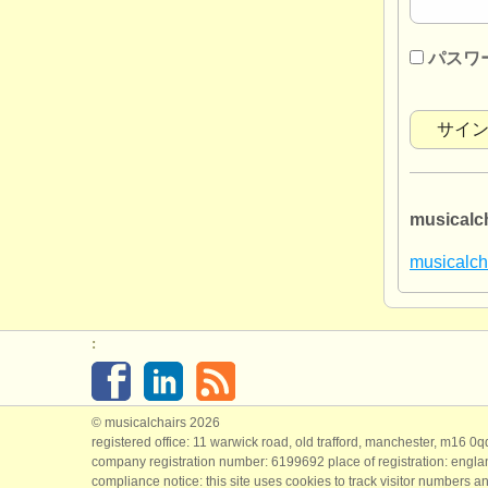
パスワ
musica
musica
:
© musicalchairs 2026
registered office: 11 warwick road, old trafford, manchester, m16 0
company registration number: ​6199692 place of registration: engl
compliance notice: ​this site uses cookies to track visitor numbers an