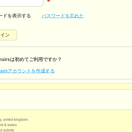
ードを表示する
パスワードを忘れた
lchairsは初めてご利用ですか？
lchairsアカウントを作成する
qq, united kingdom.
and & wales
d activity