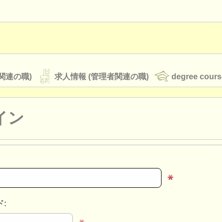
関連の職)
求人情報 (管理者関連の職)
degree cours
イン
オーケストラ
rss feeds
クラシック音楽ニュース
ATS
faq
ログイン
: