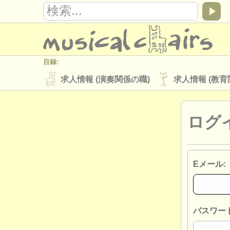
目録:
求人情報 (演奏関係の職)
求人情報 (教育
楽器の販売
盗まれた楽器
ログ
ディレクトリー:
オーケストラ
音楽学校
ユース 
musicalchairs:
Eメール:
musicalchairsについて
お問い合わせ
出版社:
掲載方法
find out about our
ATS
パスワード