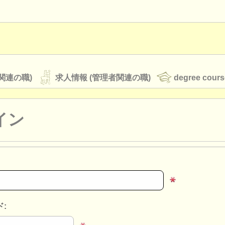
関連の職)
求人情報 (管理者関連の職)
degree cours
イン
オーケストラ
rss feeds
クラシック音楽ニュース
ATS
faq
ログイン
: