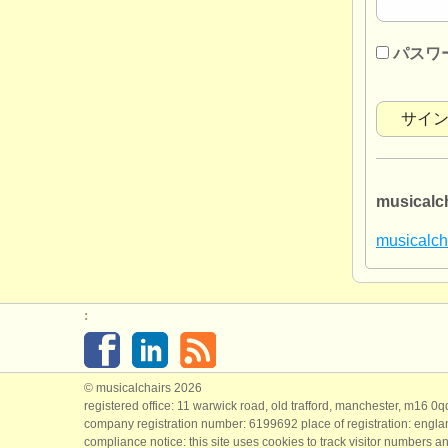
パスワ
musica
musica
:
© musicalchairs 2026
registered office: 11 warwick road, old trafford, manchester, m16 0
company registration number: ​6199692 place of registration: engl
compliance notice: ​this site uses cookies to track visitor numbers an