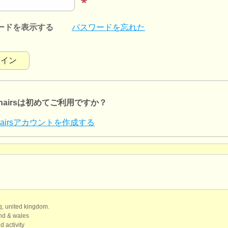
ードを表示する
パスワードを忘れた
lchairsは初めてご利用ですか？
lchairsアカウントを作成する
qq, united kingdom.
and & wales
d activity