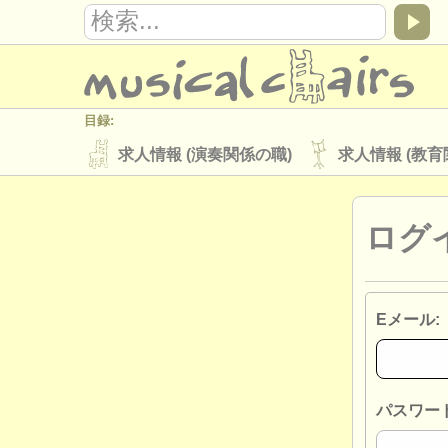
目録:
求人情報 (演奏関係の職)
求人情報 (教育
楽器の販売
盗まれた楽器
ログ
ディレクトリー:
オーケストラ
音楽学校
ユース 
musicalchairs:
Eメール:
musicalchairsについて
お問い合わせ
出版社:
掲載方法
find out about our
ATS
パスワード