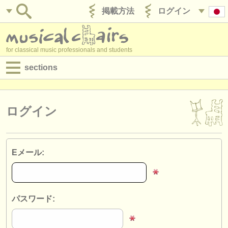
掲載方法
ログイン
for classical music professionals and students
sections
目録:
求人情報 (演奏関係の職)
ログイン
求人情報 (教育関連の職)
求人情報 (管理者関連の職)
Eメール:
degree courses
講習会
パスワード:
コンクール