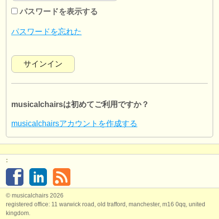
楽器の販売
パスワードを表示する
盗まれた楽器
パスワードを忘れた
ディレクトリー:
オーケストラ
音楽学校
musicalchairsは初めてご利用ですか？
ユース オーケストラ
musicalchairsアカウントを作成する
musicalchairs:
musicalchairsについて
:
お問い合わせ
rss feeds
© musicalchairs 2026
registered office: 11 warwick road, old trafford, manchester, m16 0qq, united
クラシック音楽ニュース
kingdom.