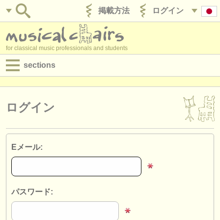
掲載方法
ログイン
for classical music professionals and students
sections
目録:
求人情報 (演奏関係の職)
ログイン
求人情報 (教育関連の職)
求人情報 (管理者関連の職)
Eメール:
degree courses
講習会
パスワード:
コンクール