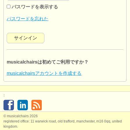
楽器の販売
パスワードを表示する
盗まれた楽器
パスワードを忘れた
ディレクトリー:
オーケストラ
音楽学校
musicalchairsは初めてご利用ですか？
ユース オーケストラ
musicalchairsアカウントを作成する
musicalchairs:
musicalchairsについて
:
お問い合わせ
rss feeds
© musicalchairs 2026
registered office: 11 warwick road, old trafford, manchester, m16 0qq, united
クラシック音楽ニュース
kingdom.