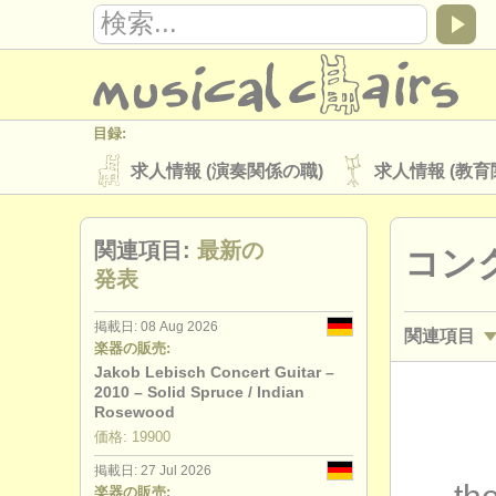
目録:
求人情報 (演奏関係の職)
求人情報 (教育
楽器の販売
盗まれた楽器
関連項目:
最新の
コン
ディレクトリー:
発表
オーケストラ
音楽学校
ユース 
掲載日: 08 Aug 2026
関連項目
musicalchairs:
楽器の販売:
musicalchairsについて
お問い合わせ
Jakob Lebisch Concert Guitar –
講習会: ギ
2010 – Solid Spruce / Indian
出版社:
Rosewood
degree c
価格: 19900
掲載方法
find out about our
ATS
掲載日: 27 Jul 2026
degree c
楽器の販売: