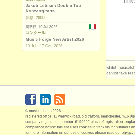
the
Jakob Lebisch Double Top
degree c
Konzertgitarre
価格: 28000
degree cou
掲載日: 10 Jul 2026
コンクール:
コンクール:
Music Forge New Artist 2026
10 Jul - 17 Oct, 2026
楽器の販売:
盗まれた楽
whilst musicalch
cannot take respo
盗まれた楽器: 
:
© musicalchairs 2026
registered office: 11 warwick road, old trafford, manchester, m16 0
company registration number: ​6199692 place of registration: engl
compliance notice: ​this site uses cookies to track visitor numbers an
for more information on our use of cookies please read our
privacy 