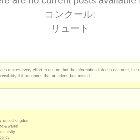
re are no current posts available 
ourses: テオルボ
(1)
コンクール:
rses: early guitar
(1)
リュート
 ギター
(4)
 ギター
(7)
器: ギター
(180)
airs makes every effort to ensure that the information listed is accurate, fair
nsibility if it transpires that an advert has misled.
period strings
(3)
qq, united kingdom.
and & wales
d activity
policy