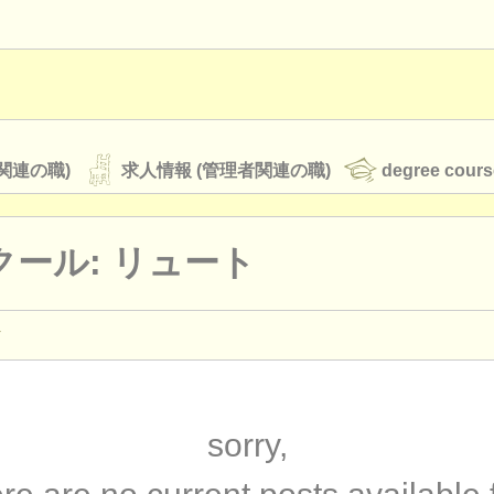
関連の職)
求人情報 (管理者関連の職)
degree cours
クール: リュート
オーケストラ
rss feeds
クラシック音楽ニュース
ター
(2)
ourses: ギター
(9)
sorry,
ATS
faq
ログイン
ourses: リュート
(1)