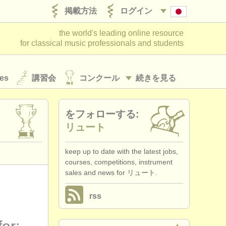
掲載方法
ログイン
the world's leading online resource
for classical music professionals and students
es
講習会
コンクール
続きを見る
をフォローする:
リュート
keep up to date with the latest jobs,
courses, competitions, instrument
sales and news for リュート.
rss