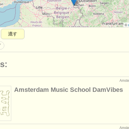
©
漉す
ダ
s:
Amst
Amsterdam Music School DamVibes
Amst