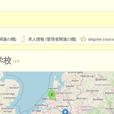
関連の職)
求人情報 (管理者関連の職)
degree cours
学校
(14)
オーケストラ
rss feeds
クラシック音楽ニュース
3
ATS
faq
ログイン