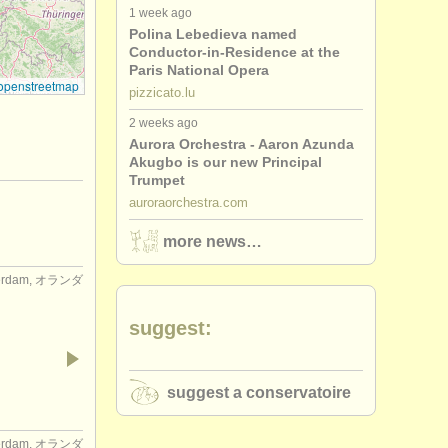
1 week ago
Polina Lebedieva named
Conductor-in-Residence at the
Paris National Opera
openstreetmap
pizzicato.lu
2 weeks ago
Aurora Orchestra - Aaron Azunda
Akugbo is our new Principal
Trumpet
auroraorchestra.com
more news…
erdam, オランダ
suggest:
suggest a conservatoire
erdam, オランダ