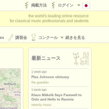
掲載方法
ログイン
the world's leading online resource
for classical music professionals and students
es
講習会
コンクール
続きを見る
最新ニュース
1 week ago
Plas Johnson obituary
the guardian
1 week ago
Klaus Mäkelä Says Farewell to
Oslo and Hello to Ravinia
newcity music