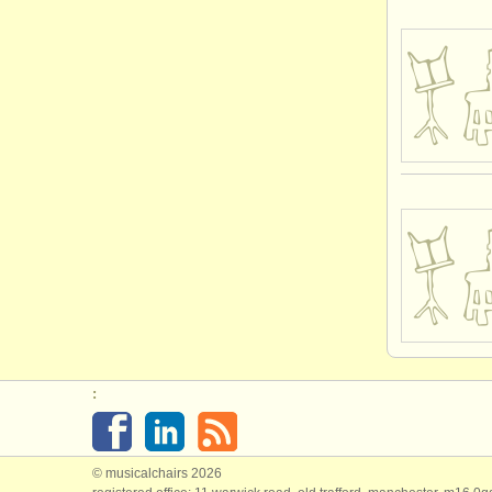
:
© musicalchairs 2026