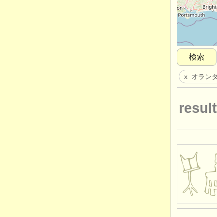
検索
オラン
x
result