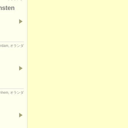
nsten
erdam, オランダ
rnhem, オランダ