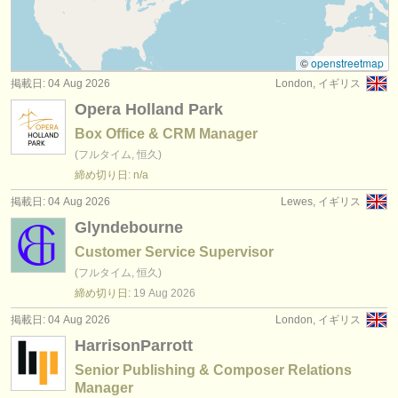
求人情報 (管理者関連の職): 芸術 /
制作 /
技術
(28)
楽器の販売
求人情報 (管理者関連の職): 学術管理
(4)
盗まれた楽器
©
openstreetmap
求人情報 (管理者関連の職): コミュニティー /
教育 /
アウトリ
掲載日: 04 Aug 2026
London, イギリス
ディレクトリー:
サーチ
Opera Holland Park
(4)
オーケストラ
Box Office & CRM Manager
求人情報 (管理者関連の職): ライブラリアン /
アーキビスト
(6)
(フルタイム, 恒久)
音楽学校
締め切り日: n/a
求人情報 (管理者関連の職): board member
(1)
ユース オーケストラ
掲載日: 04 Aug 2026
Lewes, イギリス
Glyndebourne
musicalchairs:
Customer Service Supervisor
musicalchairsについて
(フルタイム, 恒久)
締め切り日:
19 Aug
2026
お問い合わせ
掲載日: 04 Aug 2026
London, イギリス
rss feeds
HarrisonParrott
Senior Publishing & Composer Relations
クラシック音楽ニュース
Manager