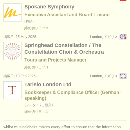
Spokane Symphony
Executive Assistant and Board Liaison
(時給)
締め切り日: n/a
掲載日: 25 May 2026
London, イギリス
Springhead Constellation / The
Constellation Choir & Orchestra
Tours and Projects Manager
締め切り日: n/a
掲載日: 13 Feb 2026
London, イギリス
Tarisio London Ltd
Bookkeeper & Compliance Officer (German-
speaking)
(フルタイム, 恒久)
締め切り日: n/a
whilst musicalchairs makes every effort to ensure that the information