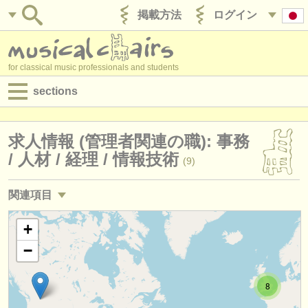
掲載方法
ログイン
for classical music professionals and students
sections
目録:
求人情報 (管理者関連の職): 事務
求人情報 (演奏関係の職)
/
人材 /
経理 /
情報技術
(9)
求人情報 (教育関連の職)
関連項目
求人情報 (管理者関連の職)
求人情報 (管理者関連の職): 経営管理
+
(22)
degree courses
−
求人情報 (管理者関連の職): 広報 /
営業
(7)
講習会
8
求人情報 (管理者関連の職): 開発
(16)
コンクール