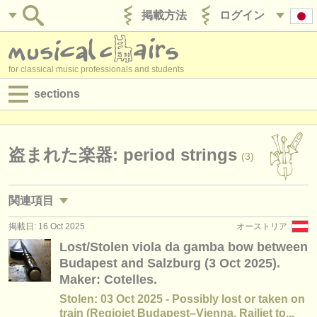
掲載方法
ログイン
for classical music professionals and students
sections
目録:
求人情報 (演奏関係の職)
盗まれた楽器: period strings
(3)
求人情報 (教育関連の職)
関連項目
求人情報 (管理者関連の職)
掲載日: 16 Oct 2025
オーストリア
講習会: baroque violin
(2)
degree courses
Lost/Stolen viola da gamba bow between
Budapest and Salzburg (3 Oct 2025).
講習会: baroque viola
(2)
講習会
Maker: Cotelles.
講習会: baroque cello
(2)
Stolen: 03 Oct 2025 - Possibly lost or taken on
コンクール
train (Regiojet Budapest–Vienna, Railjet to...