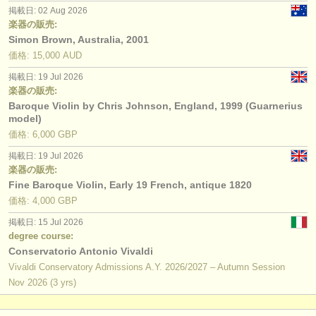
出版社:
掲載日: 02 Aug 2026
楽器の販売:
掲載方法
Simon Brown, Australia, 2001
価格: 15,000 AUD
find out about our
ATS
掲載日: 19 Jul 2026
楽器の販売:
ATS
faq
Baroque Violin by Chris Johnson, England, 1999 (Guarnerius
model)
ログイン
価格: 6,000 GBP
掲載日: 19 Jul 2026
楽器の販売:
Fine Baroque Violin, Early 19 French, antique 1820
価格: 4,000 GBP
掲載日: 15 Jul 2026
degree course:
Conservatorio Antonio Vivaldi
Vivaldi Conservatory Admissions A.Y. 2026/2027 – Autumn Session
Nov
2026
(3 yrs)