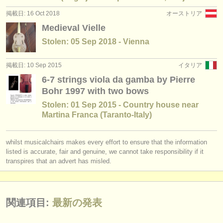
degree courses: baroque violin
(1)
楽器の販売
掲載日: 16 Oct 2018
オーストリア
Medieval Vielle
degree courses: baroque viola
(1)
盗まれた楽器
Stolen: 05 Sep 2018 - Vienna
degree courses: baroque cello
ディレクトリー:
(2)
掲載日: 10 Sep 2015
イタリア
オーケストラ
degree courses: リュート
(1)
6-7 strings viola da gamba by Pierre
音楽学校
Bohr 1997 with two bows
degree courses: テオルボ
(1)
Stolen: 01 Sep 2015 - Country house near
ユース オーケストラ
Martina Franca (Taranto-Italy)
degree courses: early guitar
(1)
musicalchairs:
楽器の販売: ヴィオラ ダ ガンバ
(1)
whilst musicalchairs makes every effort to ensure that the information
musicalchairsについて
listed is accurate, fair and genuine, we cannot take responsibility if it
盗まれた楽器: ヴィオラ ダ ガンバ
(1)
transpires that an advert has misled.
お問い合わせ
rss feeds
関連項目:
最新の発表
クラシック音楽ニュース