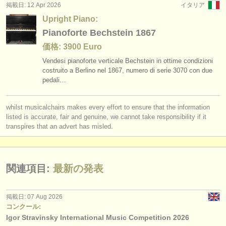
出版社:
掲載日: 12 Apr 2026
イタリア
Upright Piano:
掲載方法
Pianoforte Bechstein 1867
find out about our
ATS
価格: 3900 Euro
Vendesi pianoforte verticale Bechstein in ottime condizioni
ATS
faq
costruito a Berlino nel 1867, numero di serie 3070 con due
pedali…
ログイン
whilst musicalchairs makes every effort to ensure that the information
listed is accurate, fair and genuine, we cannot take responsibility if it
transpires that an advert has misled.
関連項目:
最新の発表
掲載日: 07 Aug 2026
コンクール:
Igor Stravinsky International Music Competition 2026