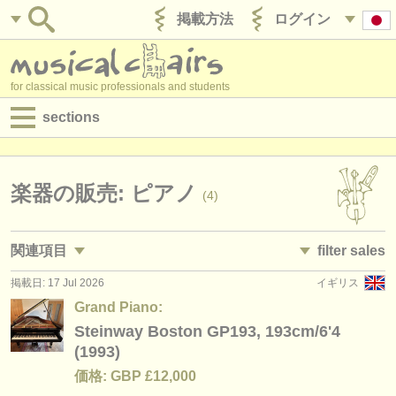
掲載方法
ログイン
for classical music professionals and students
sections
目録:
求人情報 (演奏関係の職)
楽器の販売: ピアノ
(4)
求人情報 (教育関連の職)
関連項目
filter sales
求人情報 (管理者関連の職)
掲載日: 17 Jul 2026
イギリス
求人情報 (演奏関係の職): ピアノ
ピアノ
(4)
(4)
degree courses
Grand Piano:
求人情報 (教育関連の職): ピアノ
grand piano
Steinway Boston GP193, 193cm/6'4
(10)
(1)
講習会
(1993)
講習会: ピアノ
baby grand piano
(16)
(1)
コンクール
価格: GBP £12,000