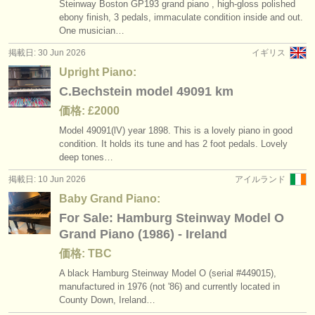
Steinway Boston GP193 grand piano , high-gloss polished
講習会: piano accompaniment
upright piano
(3)
(2)
楽器の販売
ebony finish, 3 pedals, immaculate condition inside and out.
One musician…
degree courses: ピアノ
(11)
盗まれた楽器
掲載日: 30 Jun 2026
イギリス
degree courses: fortepiano
ディレクトリー:
(1)
Upright Piano:
C.Bechstein model 49091 km
オーケストラ
degree courses: チェンバロ
(7)
価格: £2000
音楽学校
Model 49091(lV) year 1898. This is a lovely piano in good
degree courses: piano accompaniment
(3)
condition. It holds its tune and has 2 foot pedals. Lovely
ユース オーケストラ
deep tones…
コンクール: ピアノ
(69)
掲載日: 10 Jun 2026
アイルランド
musicalchairs:
盗まれた楽器: ピアノ
(5)
Baby Grand Piano:
musicalchairsについて
For Sale: Hamburg Steinway Model O
盗まれた楽器: 鍵盤楽器
(21)
Grand Piano (1986) - Ireland
お問い合わせ
価格: TBC
rss feeds
A black Hamburg Steinway Model O (serial #449015),
manufactured in 1976 (not '86) and currently located in
クラシック音楽ニュース
County Down, Ireland…