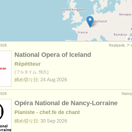
教育関連の職): 合唱指揮者
(2)
揮
(59)
urses: 指揮
(6)
©
2026
Reykjavík,
 指揮
(17)
National Opera of Iceland
: レペティトゥア
(1)
Répétiteur
(フルタイム, 恒久)
締め切り日:
24 Aug
2026
2026
Nanc
Opéra National de Nancy-Lorraine
Pianiste - chef.fe de chant
締め切り日:
30 Sep
2026