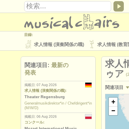
目録:
求人情報 (演奏関係の職)
求人情報 (教育
楽器の販売
盗まれた楽器
求人情
関連項目:
最新の
ディレクトリー:
ゥア
発表
(
オーケストラ
音楽学校
ユース 
掲載日: 07 Aug 2026
関連項目
musicalchairs:
求人情報 (演奏関係の職):
musicalchairsについて
お問い合わせ
Theater Regensburg
求人情報 (
+
Generalmusikdirektor*in / Chefdirigent*in
出版社:
(M/W/D)
−
求人情報 (
掲載方法
find out about our
ATS
掲載日: 06 Aug 2026
コンクール:
求人情報 (
Mozart International Music