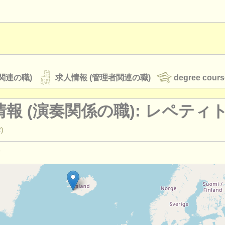
関連の職)
求人情報 (管理者関連の職)
degree cours
報 (演奏関係の職): レペティ
2)
オーケストラ
rss feeds
クラシック音楽ニュース
演奏関係の職): 指揮
(3)
教育関連の職): 指揮
(4)
ATS
faq
ログイン
教育関連の職): レペティトゥア
(1)