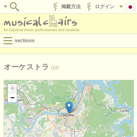
掲載方法
ログイン
for classical music professionals and students
sections
目録:
求人情報 (演奏関係の職)
オーケストラ
(22)
求人情報 (教育関連の職)
+
求人情報 (管理者関連の職)
−
degree courses
講習会
コンクール