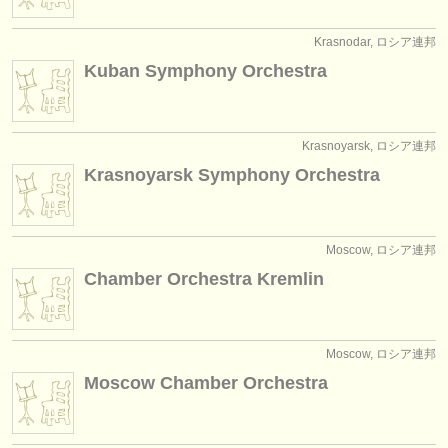
出版社:
掲載方法
Krasnodar, ロシア連邦
Kuban Symphony Orchestra
find out about our
ATS
ATS
faq
Krasnoyarsk, ロシア連邦
Krasnoyarsk Symphony Orchestra
ログイン
Moscow, ロシア連邦
Chamber Orchestra Kremlin
Moscow, ロシア連邦
Moscow Chamber Orchestra