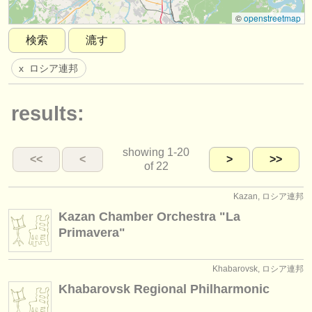
楽器の販売
©
openstreetmap
検索
漉す
盗まれた楽器
ロシア連邦
x
ディレクトリー:
オーケストラ
results:
音楽学校
showing
1-20
ユース オーケストラ
<<
<
>
>>
of 22
musicalchairs:
Kazan, ロシア連邦
musicalchairsについて
Kazan Chamber Orchestra "La
Primavera"
お問い合わせ
rss feeds
Khabarovsk, ロシア連邦
Khabarovsk Regional Philharmonic
クラシック音楽ニュース