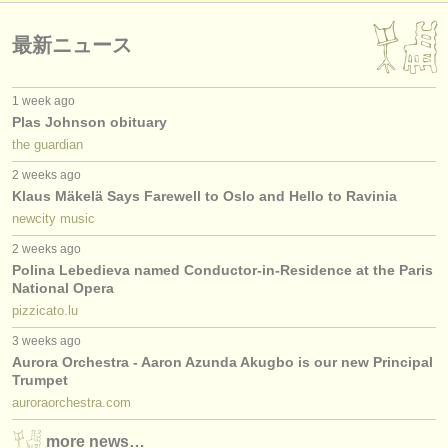
最新ニュース
1 week ago
Plas Johnson obituary
the guardian
2 weeks ago
Klaus Mäkelä Says Farewell to Oslo and Hello to Ravinia
newcity music
2 weeks ago
Polina Lebedieva named Conductor-in-Residence at the Paris
National Opera
pizzicato.lu
3 weeks ago
Aurora Orchestra - Aaron Azunda Akugbo is our new Principal
Trumpet
auroraorchestra.com
more news…