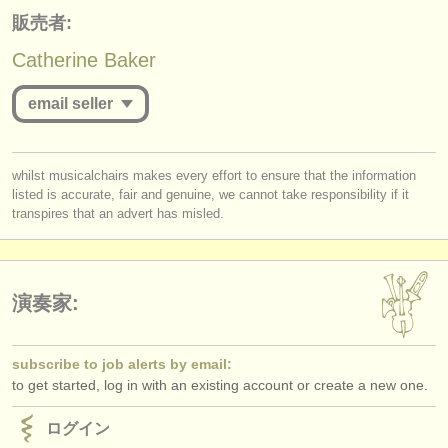
出版社:
販売者:
掲載方法
Catherine Baker
find out about our
ATS
email seller
ATS
faq
you must be logged in to send a message.
ログイン
whilst musicalchairs makes every effort to ensure that the information
listed is accurate, fair and genuine, we cannot take responsibility if it
log in
or
create an account
to continue.
transpires that an advert has misled.
演奏家:
subscribe to job alerts by email:
to get started, log in with an existing account or create a new one.
ログイン