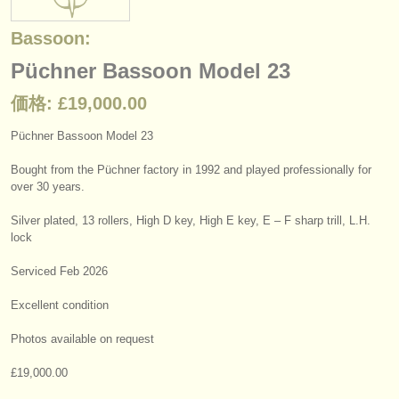
楽器の販売
Bassoon:
盗まれた楽器
Püchner Bassoon Model 23
ディレクトリー:
価格: £19,000.00
オーケストラ
Püchner Bassoon Model 23
音楽学校
Bought from the Püchner factory in 1992 and played professionally for
over 30 years.
ユース オーケストラ
Silver plated, 13 rollers, High D key, High E key, E – F sharp trill, L.H.
musicalchairs:
lock
musicalchairsについて
Serviced Feb 2026
お問い合わせ
Excellent condition
rss feeds
Photos available on request
£19,000.00
クラシック音楽ニュース