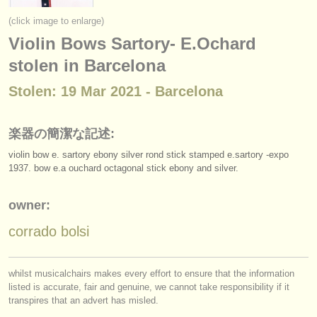
楽器の販売
(click image to enlarge)
Violin Bows Sartory- E.Ochard
盗まれた楽器
stolen in Barcelona
ディレクトリー:
Stolen: 19 Mar 2021 - Barcelona
オーケストラ
音楽学校
楽器の簡潔な記述:
violin bow e. sartory ebony silver rond stick stamped e.sartory -expo
ユース オーケストラ
1937. bow e.a ouchard octagonal stick ebony and silver.
musicalchairs:
owner:
musicalchairsについて
corrado bolsi
お問い合わせ
rss feeds
whilst musicalchairs makes every effort to ensure that the information
listed is accurate, fair and genuine, we cannot take responsibility if it
クラシック音楽ニュース
transpires that an advert has misled.