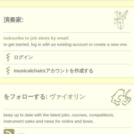
出版社:
掲載方法
演奏家:
find out about our
ATS
subscribe to job alerts by email:
ATS
faq
to get started, log in with an existing account or create a new one.
ログイン
ログイン
musicalchairsアカウントを作成する
をフォローする:
ヴァイオリン
keep up to date with the latest jobs, courses, competitions,
instrument sales and news for violins and bows.